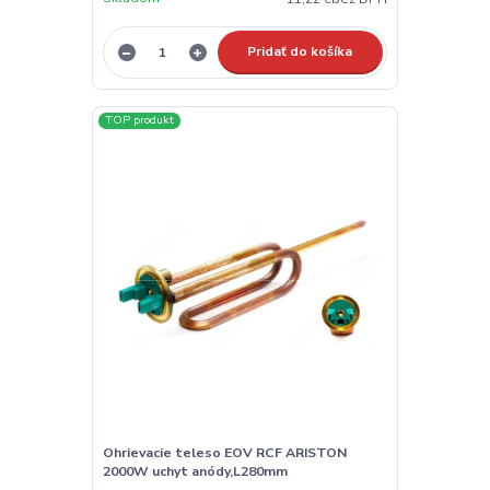
Pridať do košíka
TOP produkt
Ohrievacie teleso EOV RCF ARISTON
2000W uchyt anódy,L280mm