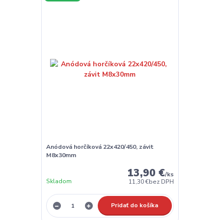
Anódová horčíková 22x420/450, závit
M8x30mm
13,90 €
/
ks
Skladom
11,30 €
bez DPH
Pridať do košíka