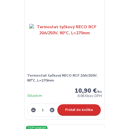
Termostat tyčkový RECO RCF 20A/250V,
80°C, L=270mm
10,90 €
/
ks
Skladom
8,86 €
bez DPH
Pridať do košíka
TOP produkt