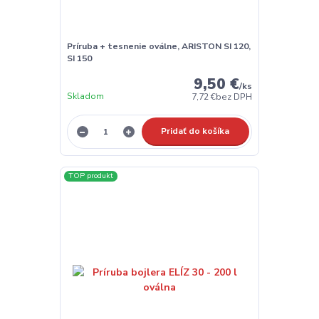
Príruba + tesnenie oválne, ARISTON SI 120,
SI 150
9,50 €
/
ks
Skladom
7,72 €
bez DPH
Pridať do košíka
TOP produkt