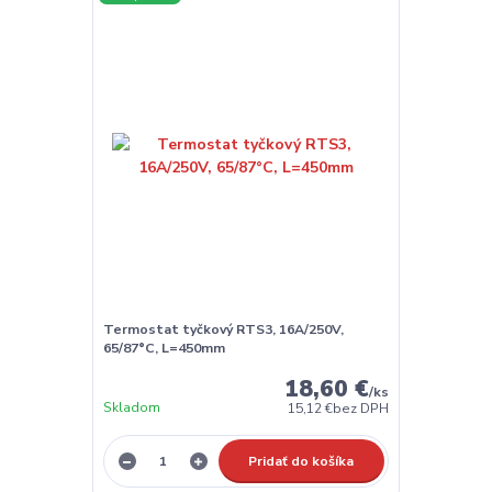
Termostat tyčkový RTS3, 16A/250V,
65/87°C, L=450mm
18,60 €
/
ks
Skladom
15,12 €
bez DPH
Pridať do košíka