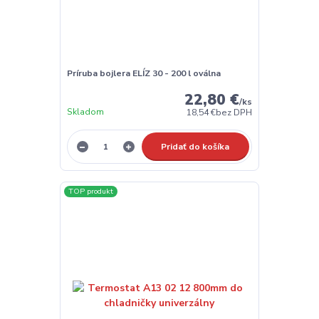
Príruba bojlera ELÍZ 30 - 200 l oválna
22,80 €
/
ks
Skladom
18,54 €
bez DPH
Pridať do košíka
TOP produkt