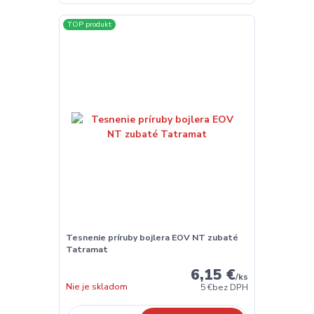
TOP produkt
Tesnenie príruby bojlera EOV NT zubaté
Tatramat
6,15 €
/
ks
Nie je skladom
5 €
bez DPH