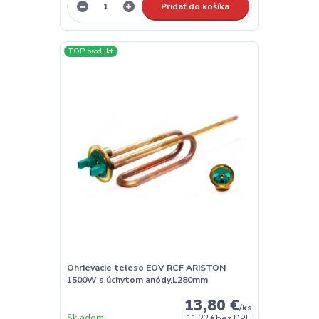
Pridať do košíka
TOP produkt
Ohrievacie teleso EOV RCF ARISTON
1500W s úchytom anódy,L280mm
13,80 €
/
ks
Skladom
11,22 €
bez DPH