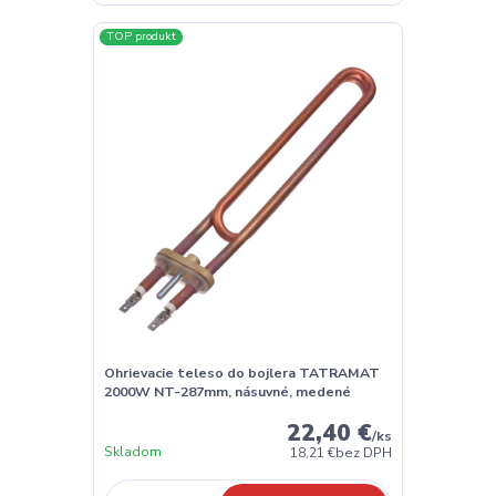
TOP produkt
Ohrievacie teleso do bojlera TATRAMAT
2000W NT-287mm, násuvné, medené
22,40 €
/
ks
Skladom
18,21 €
bez DPH