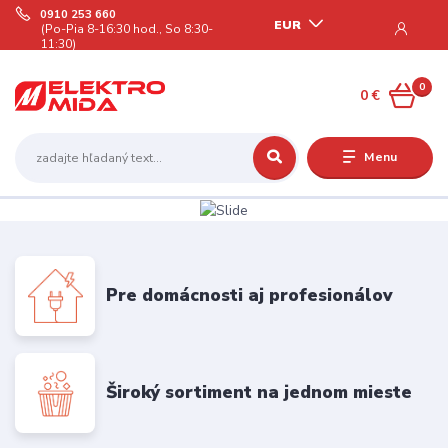
0910 253 660
EUR
(Po-Pia 8-16:30 hod., So 8:30-
11:30)
0
0 €
Menu
Pre domácnosti aj profesionálov
Široký sortiment na jednom mieste