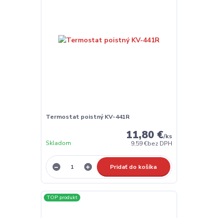
Termostat poistný KV-441R
11,80 €
/
ks
Skladom
9,59 €
bez DPH
Pridať do košíka
TOP produkt