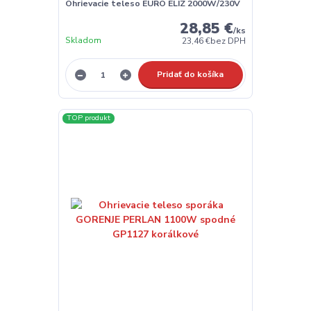
Ohrievacie teleso EURO ELÍZ 2000W/230V
28,85 €
/
ks
Skladom
23,46 €
bez DPH
Pridať do košíka
TOP produkt