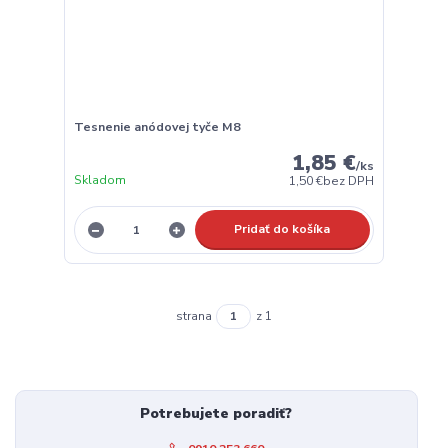
Tesnenie anódovej tyče M8
1,85 €
/
ks
Skladom
1,50 €
bez DPH
Pridať do košíka
strana
z 1
Potrebujete poradiť?