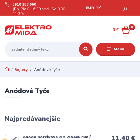
0910 253 660
EUR
(Po-Pia 8-16:30 hod., So 8:30-
11:30)
0
0 €
Menu
Bojlery
Anódové Tyče
Anódové Tyče
Najpredávanejšie
11,40 €
Anoda horcikova d = 20x400 mm /