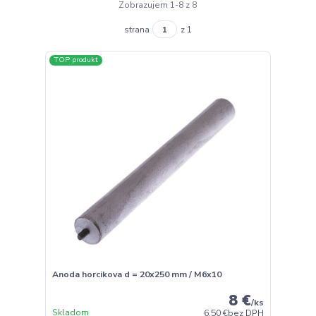
Zobrazujem 1-8 z 8
strana
z 1
TOP produkt
Anoda horcikova d = 20x250 mm / M6x10
8 €
/
ks
Skladom
6,50 €
bez DPH