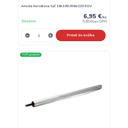
Anoda horcikova tyč 18x100 /M6x220 EOV
6,95 €
/
ks
Skladom
5,65 €
bez DPH
Pridať do košíka
TOP produkt