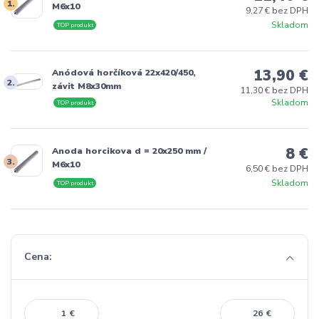
1.
M6x10
9,27 € bez DPH
Skladom
TOP produkt
13,90 €
Anódová horčíková 22x420/450,
2.
závit M8x30mm
11,30 € bez DPH
Skladom
TOP produkt
8 €
Anoda horcikova d = 20x250 mm /
3.
M6x10
6,50 € bez DPH
Skladom
TOP produkt
Cena:
€
€