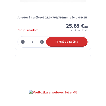
Anodová horčíková 21,3x768/793mm, závit M8x25
25,83 €
/
ks
Nie je skladom
21 €
bez DPH
Pridať do košíka