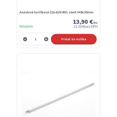
Anódová horčíková 22x420/450, závit M8x30mm
13,90 €
/
ks
Skladom
11,30 €
bez DPH
Pridať do košíka