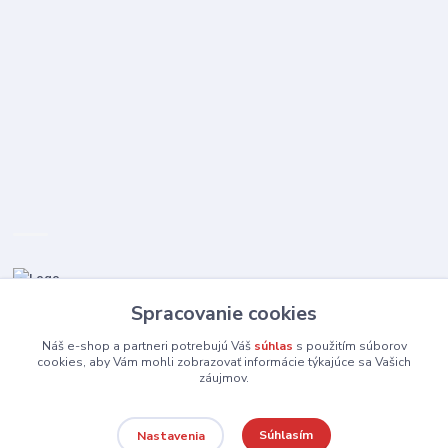
Spracovanie cookies
0910 253 660
(Po-Pia 8-16:30 hod., So 8:30-11:30)
Náš e-shop a partneri potrebujú Váš
súhlas
s použitím súborov
cookies, aby Vám mohli zobrazovať informácie týkajúce sa Vašich
záujmov.
elektromida@gmail.com
Súhlasím
Nastavenia