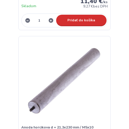
11,40 €
/
ks
Skladom
9,27 €
bez DPH
Pridať do košíka
Anoda horcikova d = 21,3x230 mm / M5x10