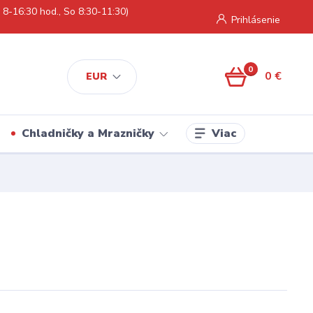
 8-16:30 hod., So 8:30-11:30)
Prihlásenie
0
0 €
EUR
Viac
Chladničky a Mrazničky