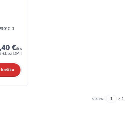
230°C 1
,40 €
/
ks
9 €
bez DPH
 košíka
strana
z 1