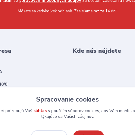
hlasím so
spracovaním osobných údajov
za účelom zasielania newsl
Môžete sa kedykoľvek odhlásiť. Zasielame raz za 14 dní.
resa
Kde nás nájdete
A
48/8
vská Sobota
Spracovanie cookies
eri potrebujú Váš
súhlas
s použitím súborov cookies, aby Vám mohli zo
týkajúce sa Vašich záujmov.