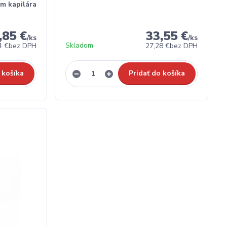
mm kapilára
,85 €
33,55 €
/
ks
/
ks
Skladom
4 €
bez DPH
27,28 €
bez DPH
 košíka
Pridať do košíka