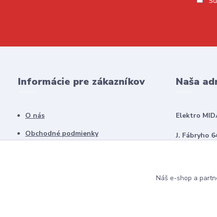
Sú
Informácie pre zákazníkov
Naša ad
O nás
Elektro MID
Obchodné podmienky
J. Fábryho 6
Kontakty
979 01 Rima
Náš e-shop a partn