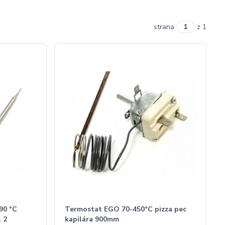
strana
z 1
90 °C
Termostat EGO 70-450°C pizza pec
 2
kapilára 900mm