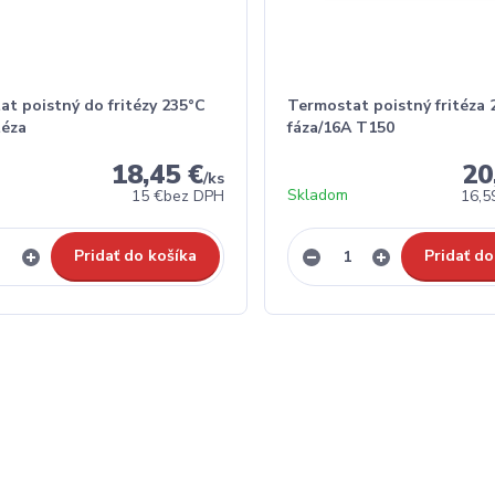
t poistný do fritézy 235°C
Termostat poistný fritéza 
téza
fáza/16A T150
18,45 €
20
/
ks
Skladom
15 €
bez DPH
16,5
Pridať do košíka
Pridať do