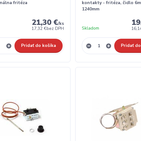
nálna fritéza
kontakty - fritéza, čidlo 6
1240mm
21,30 €
19
/
ks
Skladom
17,32 €
bez DPH
16,1
Pridať do košíka
Pridať do