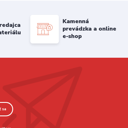
Kamenná
redajca
prevádzka a online
ateriálu
e-shop
ť sa