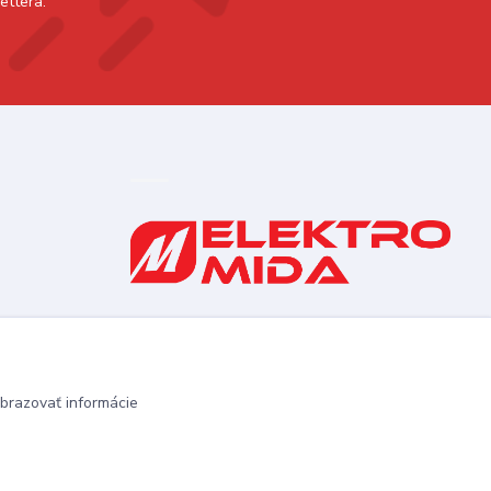
ettera.
0910 253 660
(Po-Pia 8-16:30 hod., So 8:30-11:30)
elektromida@gmail.com
brazovať informácie