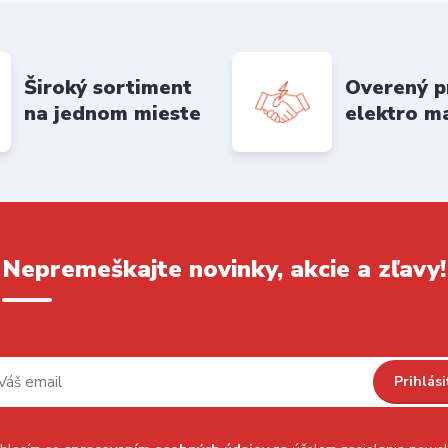
Široký sortiment
Overený p
na jednom mieste
elektro m
Nepremeškajte novinky, akcie a zľavy!
Prihlási