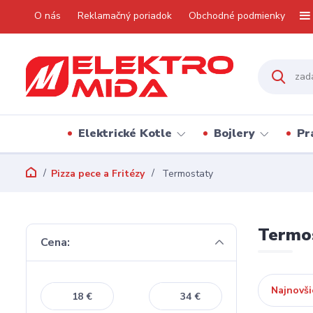
O nás
Reklamačný poriadok
Obchodné podmienky
Elektrické Kotle
Bojlery
Pr
Pizza pece a Fritézy
Termostaty
Termo
Cena:
Najnovši
€
€