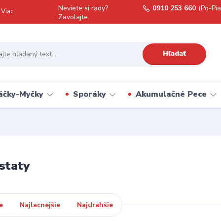
Neviete si rady?
0910 253 660
(Po-Pia
Viac
Zavolajte.
Hľadať
áčky-Myčky
Sporáky
Akumulačné Pece
staty
e
Najlacnejšie
Najdrahšie