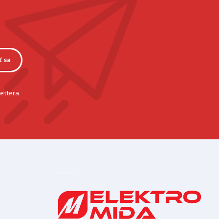
ť sa
ettera.