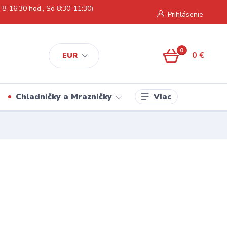
 8-16:30 hod., So 8:30-11:30)
Prihlásenie
0
0 €
EUR
Viac
Chladničky a Mrazničky