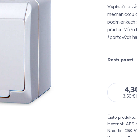
Vypínače a zá
mechanickou o
podmienkach 
prachu. Môžu b
športových hal
Dostupnosť
4,3
3,50 €
Číslo produktu:
Materiál:
ABS 
Napätie:
250 V