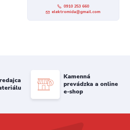
0910 253 660
elektromida@gmail.com
Kamenná
redajca
prevádzka a online
ateriálu
e-shop