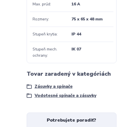
Max. prúd
16 A
Rozmery
75 x 65 x 48 mm
Stupeň krytia
IP 44
Stupeň mech.
IK 07
ochrany
Tovar zaradený v kategóriách
Zásuvky a spínače
Vodotesné spínače a zásuvky
Potrebujete poradiť?