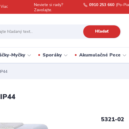
Neviete si rady?
0910 253 660
(Po-Pia
Viac
Zavolajte.
Hľadať
áčky-Myčky
Sporáky
Akumulačné Pece
IP44
 IP44
5321-02