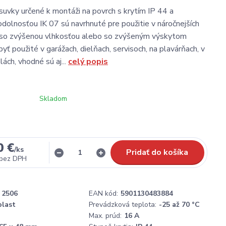
suvky určené k montáži na povrch s krytím IP 44 a
dolnosťou IK 07 sú navrhnuté pre použitie v náročnejších
so zvýšenou vlhkosťou alebo so zvýšeným výskytom
yť použité v garážach, dielňach, servisoch, na plavárňach, v
ách, vhodné sú aj...
celý popis
Skladom
0 €
/
ks
Pridať do košíka
bez DPH
2506
EAN kód:
5901130483884
plast
Prevádzková teplota:
-25 až 70 °C
Max. prúd:
16 A