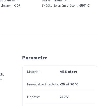
 65 x 48 mm
Stupeň krytia:
IP 44
chrany:
IK 07
Skúška žeravým drôtom:
650° C
Parametre
Materiál
ABS plast
ch,
ch.
Prevádzková teplota
-25 až 70 °C
Napätie
250 V