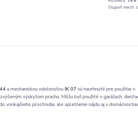
Rozmery:
75 x
Stupeň mech. o
 44
a mechanickou odolnosťou
IK 07
sú navrhnuté pre použitie v
zvýšeným výskytom prachu. Môžu byť použité v garážach, dielňa
 do vonkajšieho prostredia, ale uplatnenie nájdu aj v domácnostia