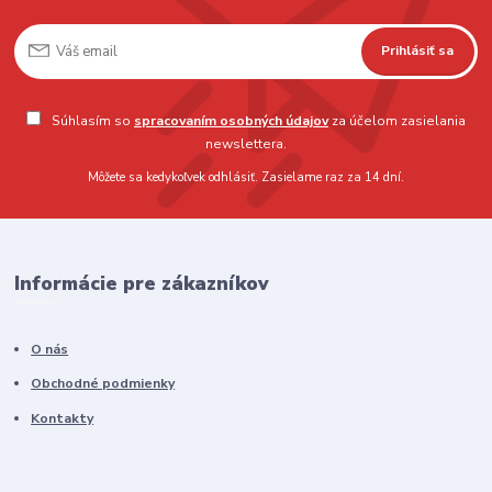
Prihlásiť sa
Súhlasím so
spracovaním osobných údajov
za účelom zasielania
newslettera.
Môžete sa kedykoľvek odhlásiť. Zasielame raz za 14 dní.
Informácie pre zákazníkov
O nás
Obchodné podmienky
Kontakty