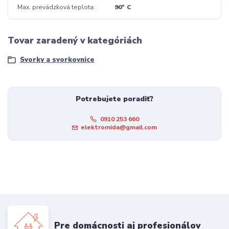
Max. prevádzková teplota
90° C
Tovar zaradený v kategóriách
Svorky a svorkovnice
Potrebujete poradiť?
0910 253 660
elektromida@gmail.com
Pre domácnosti aj profesionálov