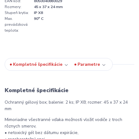
EAN kód:
8050040860029
Rozmery:
45 x 37 x 24 mm
Stupeň krytia:
IP X8
Max.
90° C
prevádzková
teplota:
Kompletné špecifikácie
Parametre
Kompletné špecifikácie
Ochranný gélový box; balenie: 2 ks; IP X8; rozmer: 45 x 37 x 24
mm
Mimoriadne všestranné vďaka možnosti vložiť vodiče z troch
rôznych smerov,
• netoxický gél bez dátumu expirácie,