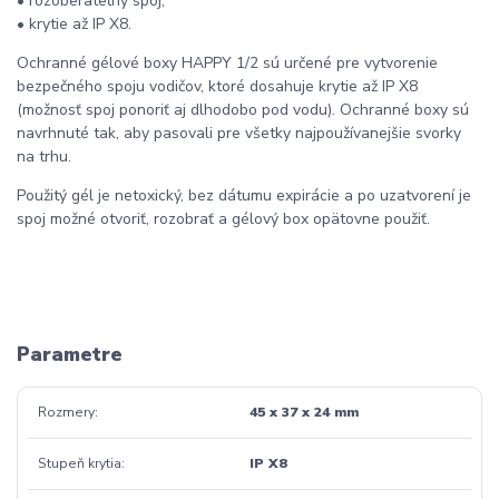
• rozoberateľný spoj,
• krytie až IP X8.
Ochranné gélové boxy HAPPY 1/2 sú určené pre vytvorenie
bezpečného spoju vodičov, ktoré dosahuje krytie až IP X8
(možnosť spoj ponoriť aj dlhodobo pod vodu). Ochranné boxy sú
navrhnuté tak, aby pasovali pre všetky najpoužívanejšie svorky
na trhu.
Použitý gél je netoxický, bez dátumu expirácie a po uzatvorení je
spoj možné otvoriť, rozobrať a gélový box opätovne použiť.
Parametre
Rozmery
45 x 37 x 24 mm
Stupeň krytia
IP X8