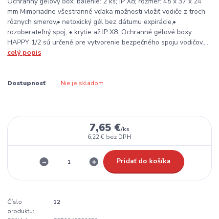
Ochranný gélový box; balenie: 2 ks; IP X8; rozmer: 45 x 37 x 24
mm Mimoriadne všestranné vďaka možnosti vložiť vodiče z troch
rôznych smerov,• netoxický gél bez dátumu expirácie,•
rozoberateľný spoj, • krytie až IP X8. Ochranné gélové boxy
HAPPY 1/2 sú určené pre vytvorenie bezpečného spoju vodičov,...
celý popis
Dostupnosť
Nie je skladom
7,65 €
/
ks
6,22 €
bez DPH
Pridať do košíka
Číslo
12
produktu: