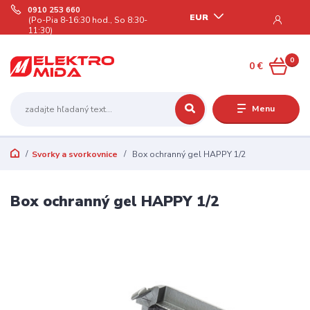
0910 253 660
EUR
(Po-Pia 8-16:30 hod., So 8:30-
11:30)
0
0 €
Menu
Svorky a svorkovnice
Box ochranný gel HAPPY 1/2
Box ochranný gel HAPPY 1/2