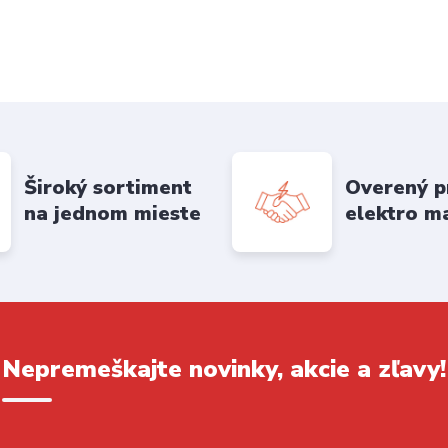
Široký sortiment
Overený p
na jednom mieste
elektro m
Nepremeškajte novinky, akcie a zľavy!