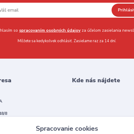
Prihlási
hlasím so
spracovaním osobných údajov
za účelom zasielania newsl
Môžete sa kedykoľvek odhlásiť. Zasielame raz za 14 dní.
resa
Kde nás nájdete
A
48/8
vská Sobota
Spracovanie cookies