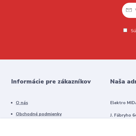
Sú
Informácie pre zákazníkov
Naša ad
O nás
Elektro MID
Obchodné podmienky
J. Fábryho 6
Kontakty
979 01 Rima