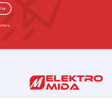
ť sa
ettera.
0910 253 660
(Po-Pia 8-16:30 hod., So 8:30-11:30)