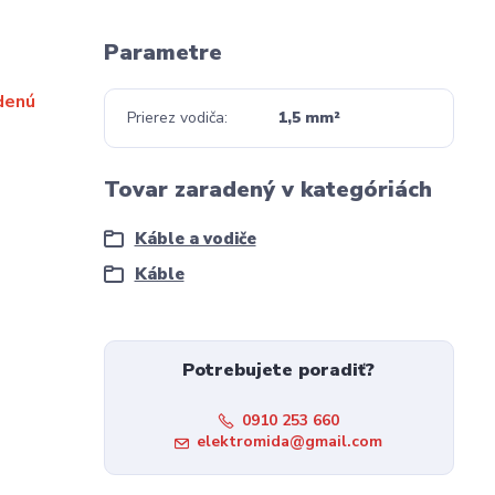
Parametre
denú
Prierez vodiča
1,5 mm²
Tovar zaradený v kategóriách
Káble a vodiče
Káble
Potrebujete poradiť?
0910 253 660
elektromida@gmail.com