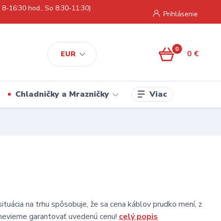
 8-16:30 hod., So 8:30-11:30)
Prihlásenie
0
0 €
EUR
Viac
Chladničky a Mrazničky
tuácia na trhu spôsobuje, že sa cena káblov prudko mení, z
nevieme garantovať uvedenú cenu!
celý popis