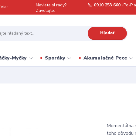
Neviete si rady?
0910 253 660
(Po-Pia
Viac
Zavolajte.
Hľadať
áčky-Myčky
Sporáky
Akumulačné Pece
Momentálna si
toho dôvodu 