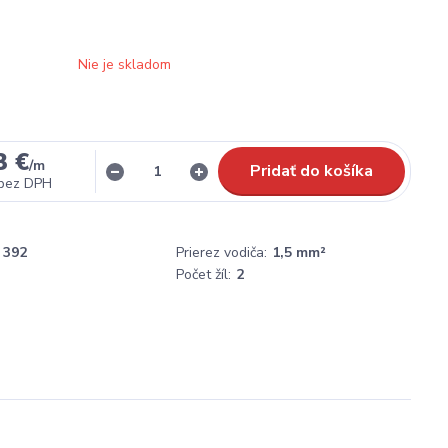
Nie je skladom
3 €
/
m
Pridať do košíka
bez DPH
392
Prierez vodiča:
1,5 mm²
Počet žíl:
2