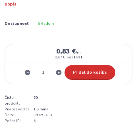
popis
Dostupnosť
Skladom
0,83 €
/
m
0,67 €
bez DPH
Pridať do košíka
Číslo
60
produktu:
Prierez vodiča:
1,5 mm²
Druh:
CYKYLO-J
Počet žíl:
3