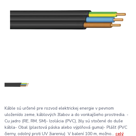
Káble sú určené pre rozvod elektrickej energie v pevnom
uloženído zeme, káblových žľabov a do vonkajšieho prostredia. -
Cu jadro (RE, RM, SM)- Izolácia (PVC), žily sú stočené do duše
kábla- Obal (plastová páska alebo výplňová guma)- Plášť (PVC
čierny, odolný proti UV žiareniu) V balení 100 m, možno...
celý