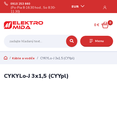
0910 253 660
EUR
(Po-Pia 8-16:30 hod., So 8:30-
11:30)
0
0 €
Menu
Káble a vodiče
CYKYLo-J 3x1,5 (CYYpl)
CYKYLo-J 3x1,5 (CYYpl)