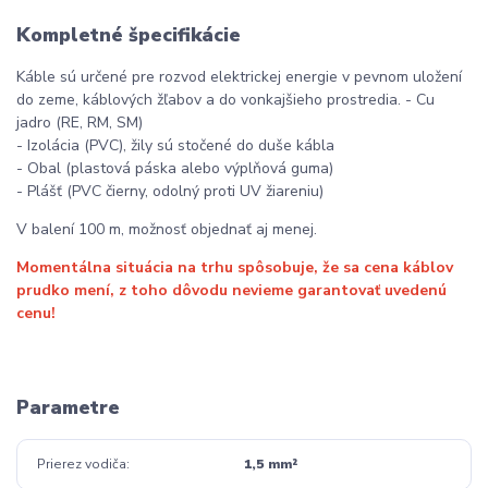
Kompletné špecifikácie
Káble sú určené pre rozvod elektrickej energie v pevnom uložení
do zeme, káblových žľabov a do vonkajšieho prostredia. - Cu
jadro (RE, RM, SM)
- Izolácia (PVC), žily sú stočené do duše kábla
- Obal (plastová páska alebo výplňová guma)
- Plášť (PVC čierny, odolný proti UV žiareniu)
V balení 100 m, možnosť objednať aj menej.
Momentálna situácia na trhu spôsobuje, že sa cena káblov
prudko mení, z toho dôvodu nevieme garantovať uvedenú
cenu!
Parametre
Prierez vodiča
1,5 mm²