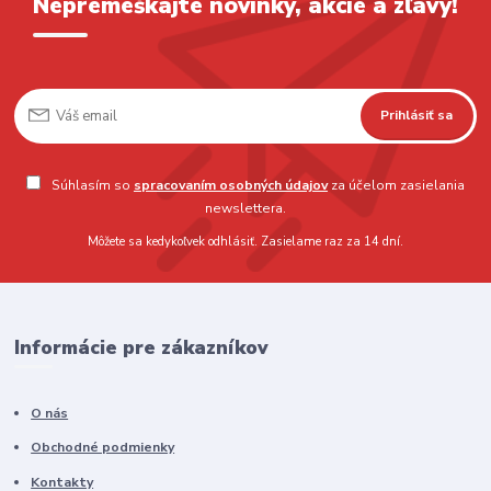
Nepremeškajte novinky, akcie a zľavy!
Prihlásiť sa
Súhlasím so
spracovaním osobných údajov
za účelom zasielania
newslettera.
Môžete sa kedykoľvek odhlásiť. Zasielame raz za 14 dní.
Informácie pre zákazníkov
O nás
Obchodné podmienky
Kontakty