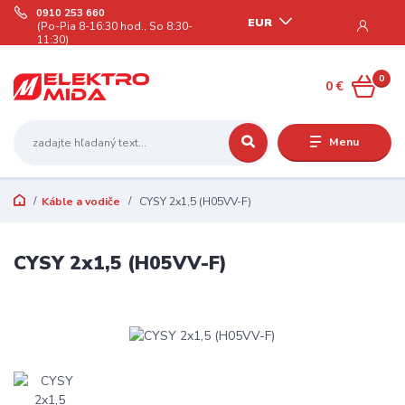
0910 253 660
EUR
(Po-Pia 8-16:30 hod., So 8:30-
11:30)
0
0 €
Menu
Káble a vodiče
CYSY 2x1,5 (H05VV-F)
CYSY 2x1,5 (H05VV-F)