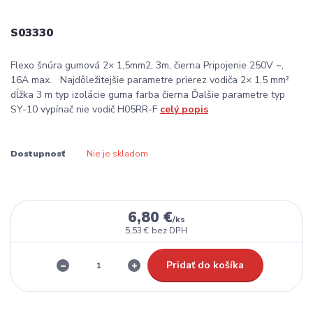
S03330
Flexo šnúra gumová 2× 1,5mm2, 3m, čierna Pripojenie 250V ~,
16A max. Najdôležitejšie parametre prierez vodiča 2× 1,5 mm²
dĺžka 3 m typ izolácie guma farba čierna Ďalšie parametre typ
SY-10 vypínač nie vodič H05RR-F
celý popis
Dostupnosť
Nie je skladom
6,80 €
/
ks
5,53 €
bez DPH
Pridať do košíka