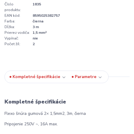
Číslo
1835
produktu:
EAN kód:
8595025382757
Farba:
čierna
Dĺžka:
3 m
Prierez vodiča:
1,5 mm²
Vypínač:
nie
Počet žíl:
2
Kompletné špecifikácie
Parametre
Kompletné špecifikácie
Flexo šnúra gumová 2× 1,5mm2, 3m, čierna
Pripojenie 250V ~, 16A max.