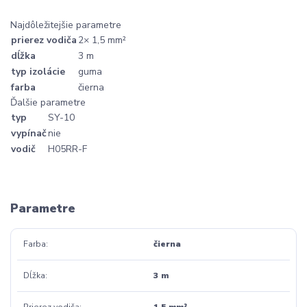
Najdôležitejšie parametre
prierez vodiča
2× 1,5 mm²
dĺžka
3 m
typ izolácie
guma
farba
čierna
Ďalšie parametre
typ
SY-10
vypínač
nie
vodič
H05RR-F
Parametre
Farba
čierna
Dĺžka
3 m