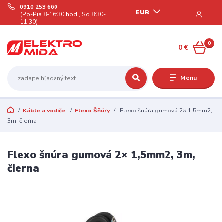
0910 253 660
EUR
(Po-Pia 8-16:30 hod., So 8:30-
11:30)
0
0 €
Menu
Káble a vodiče
Flexo Šňúry
Flexo šnúra gumová 2× 1,5mm2,
3m, čierna
Flexo šnúra gumová 2× 1,5mm2, 3m,
čierna