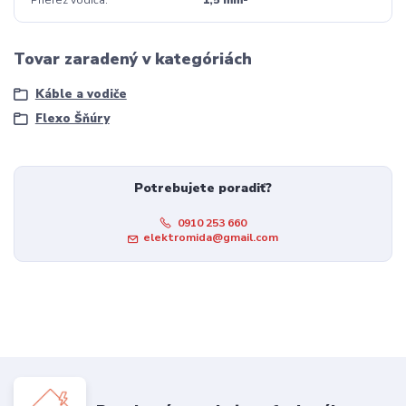
Prierez vodiča
1,5 mm²
Tovar zaradený v kategóriách
Káble a vodiče
Flexo Šňúry
Potrebujete poradiť?
0910 253 660
elektromida@gmail.com