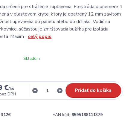
a určená pre stráženie zaplavenia. Elektróda o priemere 4
nená v plastovom kryte, ktorý je opatrený 12 mm závitom
žnosť upevnenia do panelu alebo do držiaku. Vodič sa
rkovnice, súčasťou je zmršťovacia bužírka pre izoláciu
esta. Maxim...
celý popis
Skladom
9 €
/
ks
Pridať do košíka
bez DPH
3126
EAN kód:
8595188111379