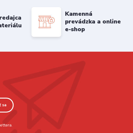
Kamenná
redajca
prevádzka a online
ateriálu
e-shop
ť sa
ettera.