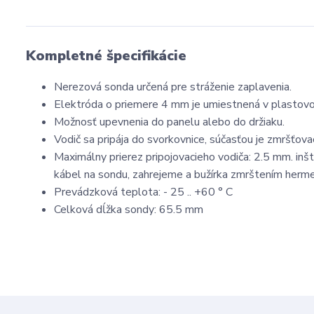
Kompletné špecifikácie
Nerezová sonda určená pre stráženie zaplavenia.
Elektróda o priemere 4 mm je umiestnená v plastovo
Možnosť upevnenia do panelu alebo do držiaku.
Vodič sa pripája do svorkovnice, súčasťou je zmršťovac
Maximálny prierez pripojovacieho vodiča: 2.5 mm. inšt
kábel na sondu, zahrejeme a bužírka zmrštením herme
Prevádzková teplota: - 25 .. +60 ° C
Celková dĺžka sondy: 65.5 mm