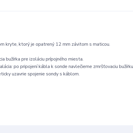
m kryte, ktorý je opatrený 12 mm závitom s maticou.
ia bužírka pre izoláciu prípojného miesta.
alácia: po pripojení kábla k sonde navlečieme zmršťovaciu bužírk
ticky uzavrie spojenie sondy s káblom.