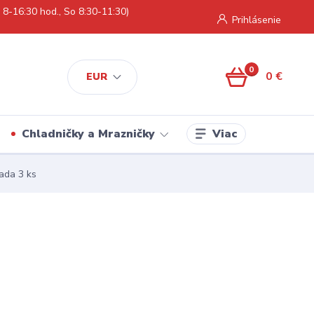
 8-16:30 hod., So 8:30-11:30)
Prihlásenie
0
0 €
EUR
Viac
Chladničky a Mrazničky
ada 3 ks