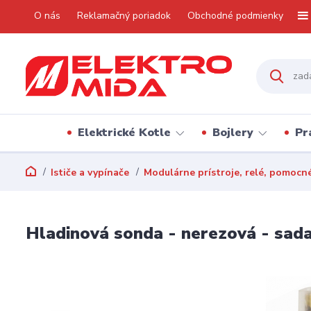
O nás
Reklamačný poriadok
Obchodné podmienky
Elektrické Kotle
Bojlery
Pr
Ističe a vypínače
Modulárne prístroje, relé, pomocn
Hladinová sonda - nerezová - sada