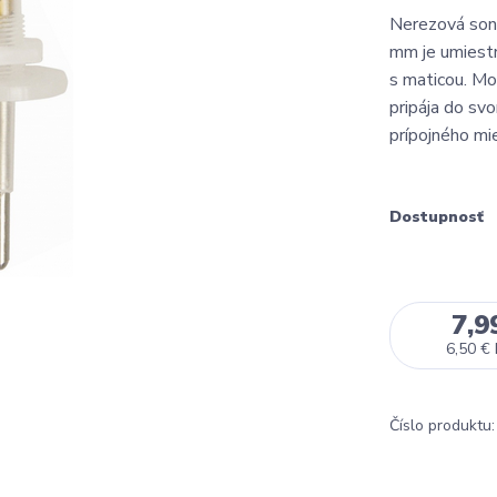
Nerezová sond
mm je umiest
s maticou. Mo
pripája do svo
prípojného mi
Dostupnosť
7,9
6,50 €
Číslo produktu: