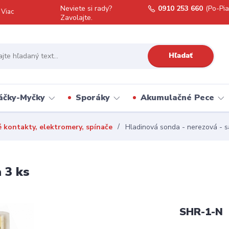
Neviete si rady?
0910 253 660
(Po-Pia
Viac
Zavolajte.
Hľadať
áčky-Myčky
Sporáky
Akumulačné Pece
é kontakty, elektromery, spínače
Hladinová sonda - nerezová - s
 3 ks
SHR-1-N