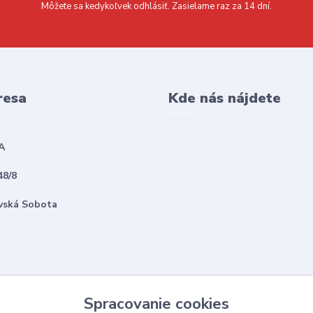
Môžete sa kedykoľvek odhlásiť. Zasielame raz za 14 dní.
resa
Kde nás nájdete
A
48/8
vská Sobota
Spracovanie cookies