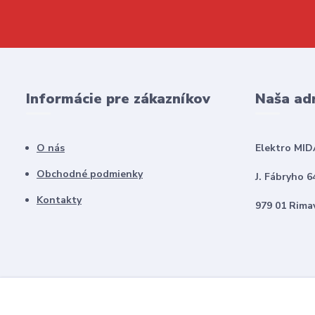
Informácie pre zákazníkov
Naša ad
O nás
Elektro MID
Obchodné podmienky
J. Fábryho 6
Kontakty
979 01 Rima