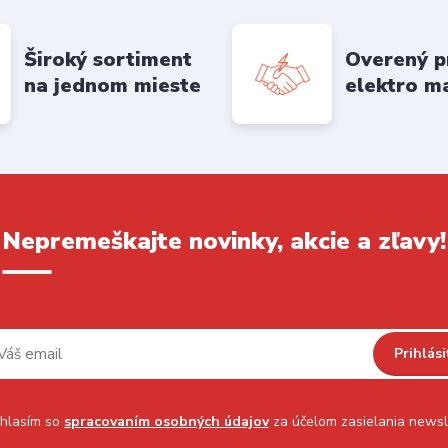
Široký sortiment
Overený p
na jednom mieste
elektro m
Nepremeškajte novinky, akcie a zľavy!
Prihlási
hlasím so
spracovaním osobných údajov
za účelom zasielania newsl