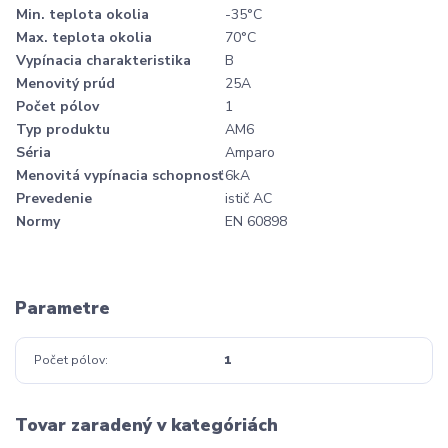
Min. teplota okolia
-35°C
Max. teplota okolia
70°C
Vypínacia charakteristika
B
Menovitý prúd
25A
Počet pólov
1
Typ produktu
AM6
Séria
Amparo
Menovitá vypínacia schopnosť
6kA
Prevedenie
istič AC
Normy
EN 60898
Parametre
Počet pólov
1
Tovar zaradený v kategóriách