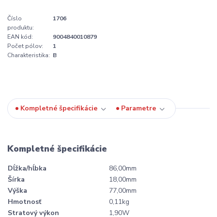
Číslo
1706
produktu:
EAN kód:
9004840010879
Počet pólov:
1
Charakteristika:
B
Kompletné špecifikácie
Parametre
Kompletné špecifikácie
Dĺžka/hĺbka
86,00mm
Šírka
18,00mm
Výška
77,00mm
Hmotnosť
0,11kg
Stratový výkon
1,90W