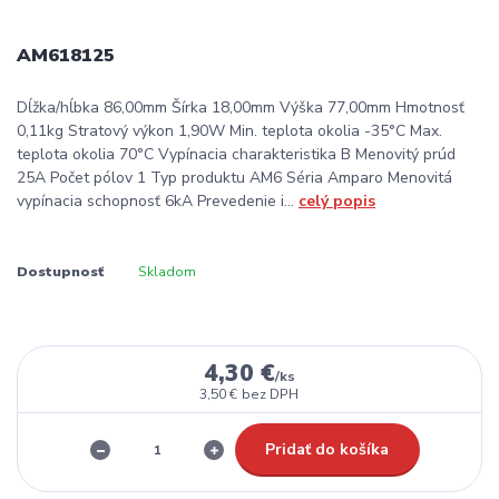
AM618125
Dĺžka/hĺbka 86,00mm Šírka 18,00mm Výška 77,00mm Hmotnosť
0,11kg Stratový výkon 1,90W Min. teplota okolia -35°C Max.
teplota okolia 70°C Vypínacia charakteristika B Menovitý prúd
25A Počet pólov 1 Typ produktu AM6 Séria Amparo Menovitá
vypínacia schopnosť 6kA Prevedenie i...
celý popis
Dostupnosť
Skladom
4,30 €
/
ks
3,50 €
bez DPH
Pridať do košíka