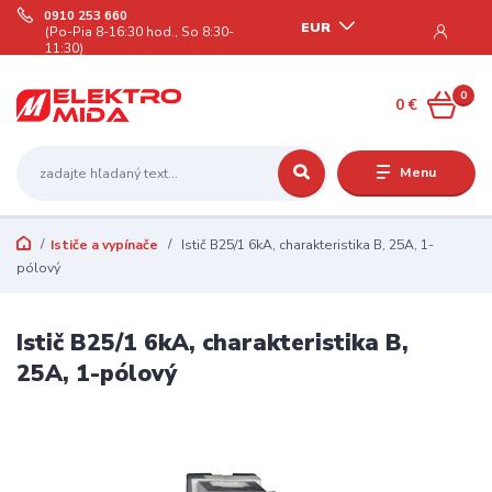
0910 253 660
EUR
(Po-Pia 8-16:30 hod., So 8:30-
11:30)
0
0 €
Menu
Ističe a vypínače
Istič B25/1 6kA, charakteristika B, 25A, 1-
pólový
Istič B25/1 6kA, charakteristika B,
25A, 1-pólový