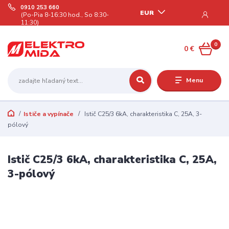
0910 253 660
EUR
(Po-Pia 8-16:30 hod., So 8:30-
11:30)
0
0 €
Menu
Ističe a vypínače
Istič C25/3 6kA, charakteristika C, 25A, 3-
pólový
Istič C25/3 6kA, charakteristika C, 25A,
3-pólový