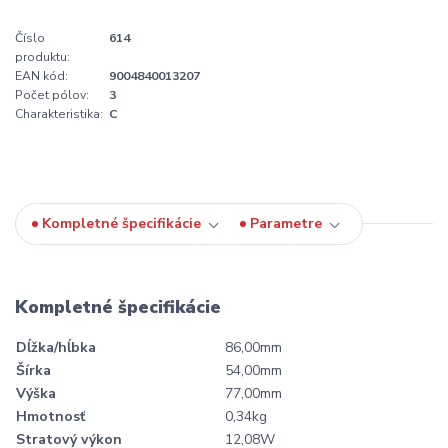
Číslo
614
produktu:
EAN kód:
9004840013207
Počet pólov:
3
Charakteristika:
C
Kompletné špecifikácie
Parametre
Kompletné špecifikácie
Dĺžka/hĺbka
86,00mm
Šírka
54,00mm
Výška
77,00mm
Hmotnosť
0,34kg
Stratový výkon
12,08W