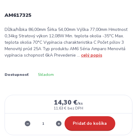
AM617325
Dĺžka/hĺbka 86,00mm Šírka 54,00mm Výška 77,00mm Hmotnosť
0,34kg Stratový výkon 12,08W Min. teplota okolia -35°C Max.
teplota okolia 70°C Vypínacia charakteristika C Počet pólov 3
Menovitý prúd 25A Typ produktu AM6 Séria Amparo Menovitá
vypínacia schopnosť 6kA Prevedenie ...
celý popis
Dostupnosť
Skladom
14,30 €
/
ks
11,63 €
bez DPH
Pridať do košíka