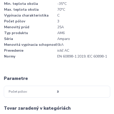
Min. teplota okolia
-35°C
Max. teplota okolia
70°C
Vypínacia charakteristika
C
Počet pólov
3
Menovitý prúd
25A
Typ produktu
AM6
Séria
Amparo
Menovitá vypínacia schopnosť
6kA
Prevedenie
istič AC
Normy
EN 60898-1:2019, IEC 60898-1
Parametre
Počet pólov
3
Tovar zaradený v kategóriách