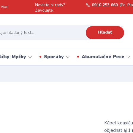
Neviete si rady?
0910 253 660
(Po-Pia
Viac
Zavolajte.
Hľadať
áčky-Myčky
Sporáky
Akumulačné Pece
Kábel koaxiá
objednať aj 1