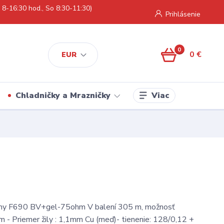
 8-16:30 hod., So 8:30-11:30)
Prihlásenie
0
0 €
EUR
Viac
Chladničky a Mrazničky
lny F690 BV+gel-75ohm V balení 305 m, možnosť
 m - Priemer žily : 1,1mm Cu (meď)- tienenie: 128/0,12 +