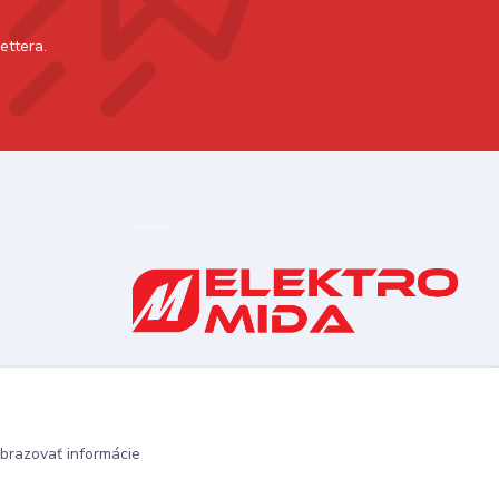
ettera.
0910 253 660
(Po-Pia 8-16:30 hod., So 8:30-11:30)
elektromida@gmail.com
brazovať informácie