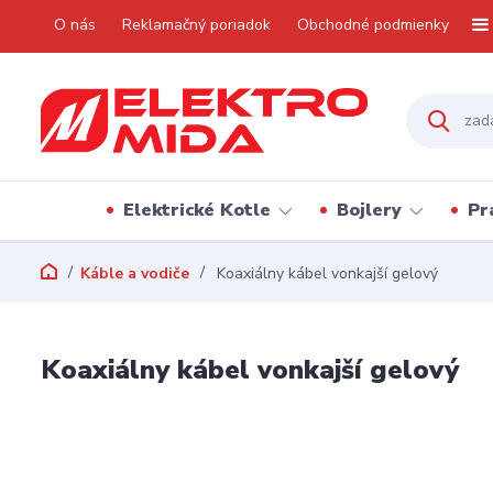
O nás
Reklamačný poriadok
Obchodné podmienky
Elektrické Kotle
Bojlery
Pr
Káble a vodiče
Koaxiálny kábel vonkajší gelový
Koaxiálny kábel vonkajší gelový