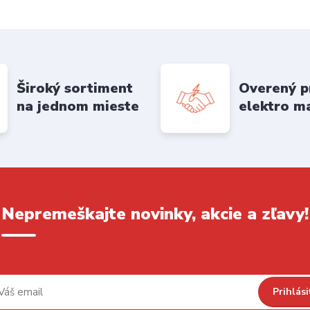
Široký sortiment
Overený p
na jednom mieste
elektro m
Nepremeškajte novinky, akcie a zľavy!
Prihlási