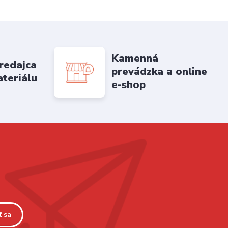
Kamenná
redajca
prevádzka a online
ateriálu
e-shop
ť sa