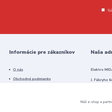
Sú
Informácie pre zákazníkov
Naša ad
O nás
Elektro MID
Obchodné podmienky
J. Fábryho 6
Kontakty
979 01 Rima
Náš e-shop a partn