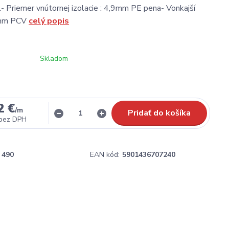
el- Priemer vnútornej izolacie : 4,9mm PE pena- Vonkajší
3mm PCV
celý popis
Skladom
2 €
/
m
Pridať do košíka
bez DPH
490
EAN kód:
5901436707240