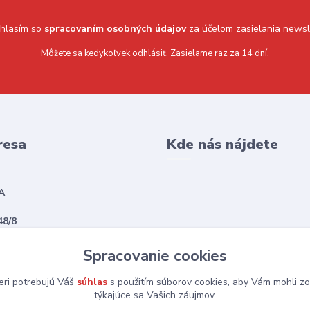
hlasím so
spracovaním osobných údajov
za účelom zasielania newsl
Môžete sa kedykoľvek odhlásiť. Zasielame raz za 14 dní.
resa
Kde nás nájdete
A
48/8
vská Sobota
Spracovanie cookies
eri potrebujú Váš
súhlas
s použitím súborov cookies, aby Vám mohli zo
týkajúce sa Vašich záujmov.