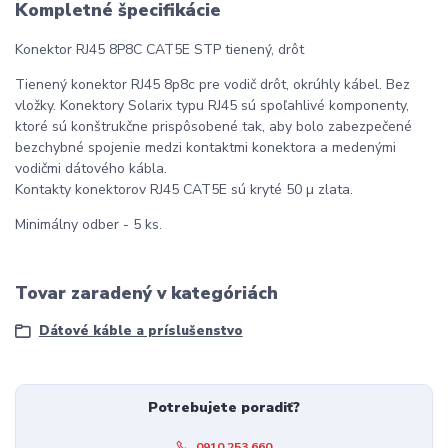
Kompletné špecifikácie
Konektor RJ45 8P8C CAT5E STP tienený, drôt
Tienený konektor RJ45 8p8c pre vodič drôt, okrúhly kábel. Bez
vložky. Konektory Solarix typu RJ45 sú spoľahlivé komponenty,
ktoré sú konštrukčne prispôsobené tak, aby bolo zabezpečené
bezchybné spojenie medzi kontaktmi konektora a medenými
vodičmi dátového kábla.
Kontakty konektorov RJ45 CAT5E sú kryté 50 µ zlata.
Minimálny odber - 5 ks.
Tovar zaradený v kategóriách
Dátové káble a príslušenstvo
Potrebujete poradiť?
0910 253 660