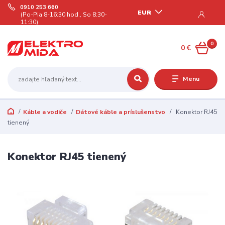
0910 253 660
EUR
(Po-Pia 8-16:30 hod., So 8:30-
11:30)
0
0 €
Menu
Káble a vodiče
Dátové káble a príslušenstvo
Konektor RJ45
tienený
Konektor RJ45 tienený