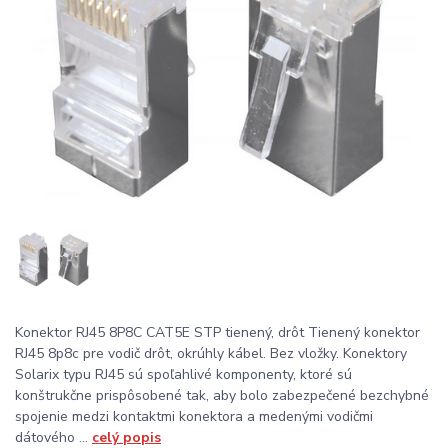
Konektor RJ45 8P8C CAT5E STP tienený, drôt Tienený konektor
RJ45 8p8c pre vodič drôt, okrúhly kábel. Bez vložky. Konektory
Solarix typu RJ45 sú spoľahlivé komponenty, ktoré sú
konštrukčne prispôsobené tak, aby bolo zabezpečené bezchybné
spojenie medzi kontaktmi konektora a medenými vodičmi
dátového ...
celý popis