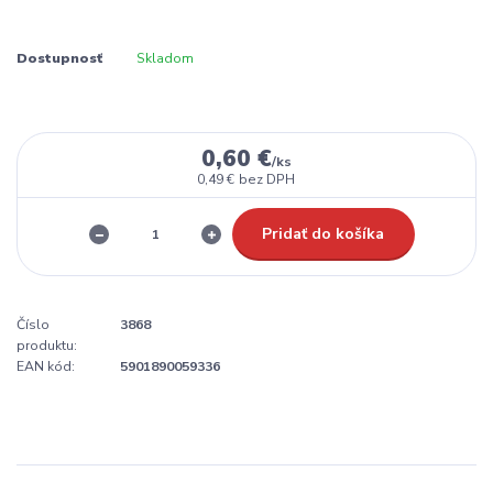
Dostupnosť
Skladom
0,60 €
/
ks
0,49 €
bez DPH
Pridať do košíka
Číslo
3868
produktu:
EAN kód:
5901890059336