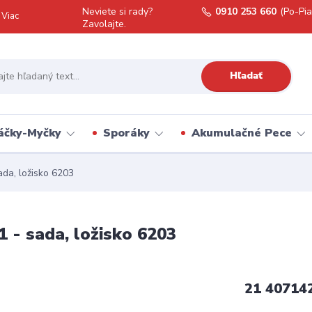
Neviete si rady?
0910 253 660
(Po-Pia
Viac
Zavolajte.
Hľadať
áčky-Myčky
Sporáky
Akumulačné Pece
a, ložisko 6203
- sada, ložisko 6203
21 40714