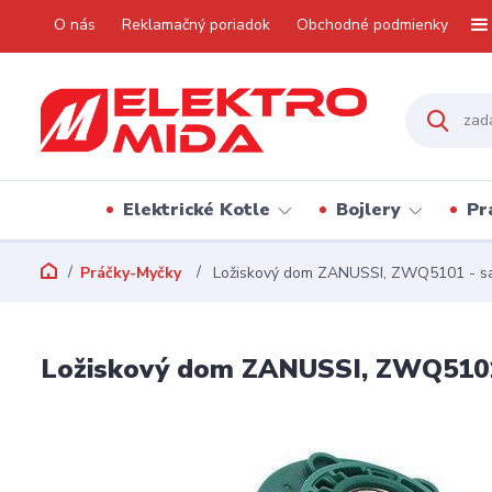
O nás
Reklamačný poriadok
Obchodné podmienky
Elektrické Kotle
Bojlery
Pr
Práčky-Myčky
Ložiskový dom ZANUSSI, ZWQ5101 - sad
Ložiskový dom ZANUSSI, ZWQ5101 