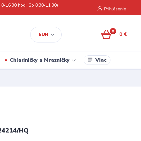
 8-16:30 hod., So 8:30-11:30)
Prihlásenie
0
0 €
EUR
Viac
Chladničky a Mrazničky
24214/HQ