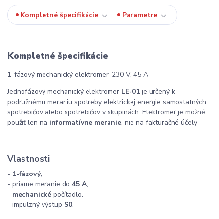
Kompletné špecifikácie
Parametre
Kompletné špecifikácie
1-fázový mechanický elektromer, 230 V, 45 A
Jednofázový mechanický elektromer
LE-01
je určený k
podružnému meraniu spotreby elektrickej energie samostatných
spotrebičov alebo spotrebičov v skupinách. Elektromer je možné
použiť len na
informatívne meranie
, nie na fakturačné účely.
Vlastnosti
-
1-fázový
,
- priame meranie do
45 A
,
-
mechanické
počítadlo,
- impulzný výstup
S0
.