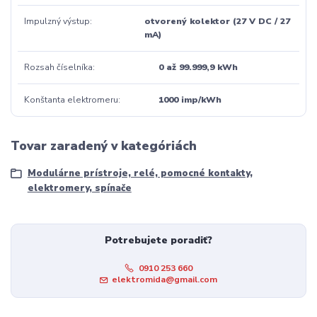
Impulzný výstup
otvorený kolektor (27 V DC / 27
mA)
Rozsah číselníka
0 až 99.999,9 kWh
Konštanta elektromeru
1000 imp/kWh
Tovar zaradený v kategóriách
Modulárne prístroje, relé, pomocné kontakty,
elektromery, spínače
Potrebujete poradiť?
0910 253 660
elektromida@gmail.com