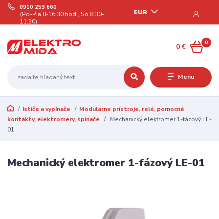
0910 253 660
EUR
(Po-Pia 8-16:30 hod., So 8:30-
11:30)
0
0 €
Menu
Ističe a vypínače
Modulárne prístroje, relé, pomocné
kontakty, elektromery, spínače
Mechanický elektromer 1-fázový LE-
01
Mechanický elektromer 1-fázový LE-01