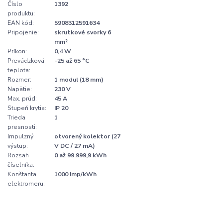
Číslo
1392
produktu:
EAN kód:
5908312591634
Pripojenie:
skrutkové svorky 6
mm²
Príkon:
0,4 W
Prevádzková
-25 až 65 °C
teplota:
Rozmer:
1 modul (18 mm)
Napätie:
230 V
Max. prúd:
45 A
Stupeň krytia:
IP 20
Trieda
1
presnosti:
Impulzný
otvorený kolektor (27
výstup:
V DC / 27 mA)
Rozsah
0 až 99.999,9 kWh
číselníka:
Konštanta
1000 imp/kWh
elektromeru: