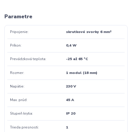
Parametre
Pripojenie
skrutkové svorky 6 mm²
Príkon
0,4 W
Prevádzková teplota
-25 až 65 °C
Rozmer
1 modul (18 mm)
Napätie
230 V
Max. prúd
45 A
Stupeň krytia
IP 20
Trieda presnosti
1