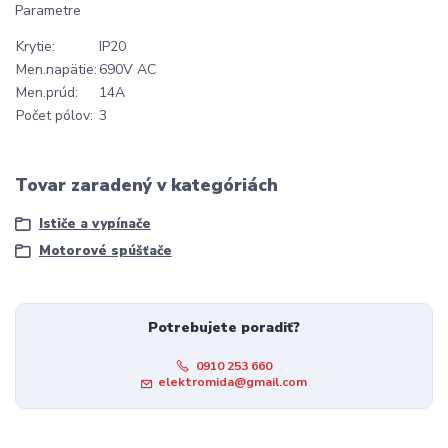
Parametre
Krytie:
IP20
Men.napätie:
690V AC
Men.prúd:
14A
Počet pólov:
3
Tovar zaradený v kategóriách
Ističe a vypínače
Motorové spúšťače
Potrebujete poradiť?
0910 253 660
elektromida@gmail.com