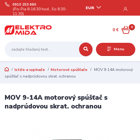
0910 253 660
EUR
(Po-Pia 8-16:30 hod., So 8:30-
11:30)
0
0 €
Menu
Ističe a vypínače
Motorové spúšťače
MOV 9-14A motorový
spúšťač s nadprúdovou skrat. ochranou
MOV 9-14A motorový spúšťač s
nadprúdovou skrat. ochranou