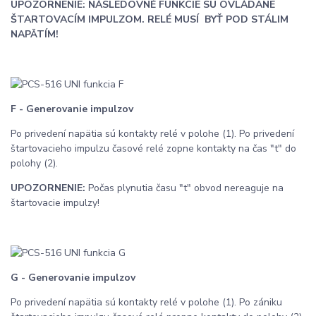
UPOZORNENIE: NÁSLEDOVNÉ FUNKCIE SÚ OVLÁDANE
ŠTARTOVACÍM IMPULZOM. RELÉ MUSÍ BYŤ POD STÁLIM
NAPÄTÍM!
F - Generovanie impulzov
Po privedení napätia sú kontakty relé v polohe (1). Po privedení
štartovacieho impulzu časové relé zopne kontakty na čas "t" do
polohy (2).
UPOZORNENIE:
Počas plynutia času "t" obvod nereaguje na
štartovacie impulzy!
G - Generovanie impulzov
Po privedení napätia sú kontakty relé v polohe (1). Po zániku