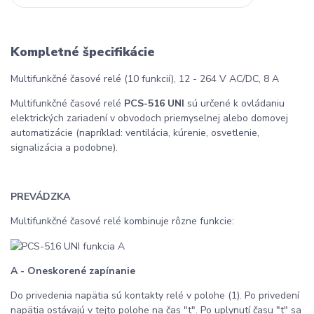
Kompletné špecifikácie
Multifunkčné časové relé (10 funkcií), 12 - 264 V AC/DC, 8 A
Multifunkčné časové relé
PCS-516 UNI
sú určené k ovládaniu
elektrických zariadení v obvodoch priemyselnej alebo domovej
automatizácie (napríklad: ventilácia, kúrenie, osvetlenie,
signalizácia a podobne).
PREVÁDZKA
Multifunkčné časové relé kombinuje rôzne funkcie:
A - Oneskorené zapínanie
Do privedenia napätia sú kontakty relé v polohe (1). Po privedení
napätia ostávajú v tejto polohe na čas "t". Po uplynutí času "t" sa