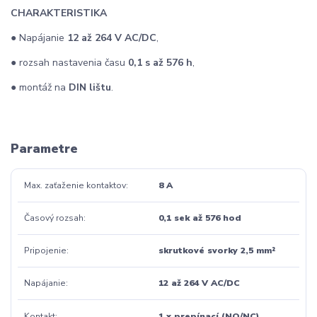
CHARAKTERISTIKA
● Napájanie
12 až 264 V AC/DC
,
● rozsah nastavenia času
0,1 s až 576 h
,
● montáž na
DIN lištu
.
Parametre
Max. zaťaženie kontaktov
8 A
Časový rozsah
0,1 sek až 576 hod
Pripojenie
skrutkové svorky 2,5 mm²
Napájanie
12 až 264 V AC/DC
Kontakt
1 x prepínací (NO/NC)