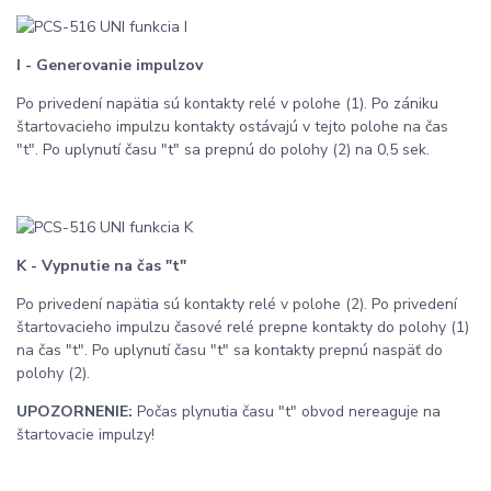
I - Generovanie impulzov
Po privedení napätia sú kontakty relé v polohe (1). Po zániku
štartovacieho impulzu kontakty ostávajú v tejto polohe na čas
"t". Po uplynutí času "t" sa prepnú do polohy (2) na 0,5 sek.
K - Vypnutie na čas "t"
Po privedení napätia sú kontakty relé v polohe (2). Po privedení
štartovacieho impulzu časové relé prepne kontakty do polohy (1)
na čas "t". Po uplynutí času "t" sa kontakty prepnú naspäť do
polohy (2).
UPOZORNENIE:
Počas plynutia času "t" obvod nereaguje na
štartovacie impulzy!