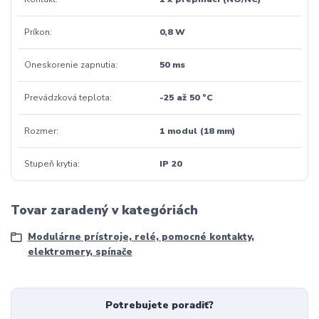
Príkon
0,8 W
Oneskorenie zapnutia
50 ms
Prevádzková teplota
-25 až 50 °C
Rozmer
1 modul (18 mm)
Stupeň krytia
IP 20
Tovar zaradený v kategóriách
Modulárne prístroje, relé, pomocné kontakty,
elektromery, spínače
Potrebujete poradiť?