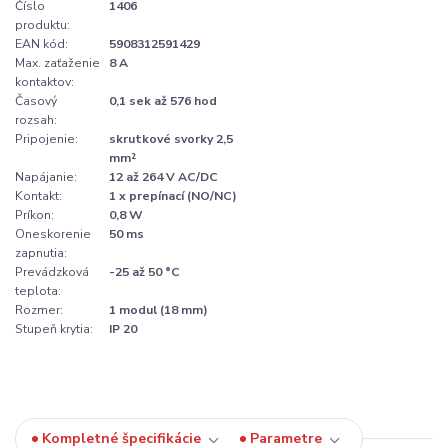
Číslo
1406
produktu:
EAN kód:
5908312591429
Max. zaťaženie
8 A
kontaktov:
Časový
0,1 sek až 576 hod
rozsah:
Pripojenie:
skrutkové svorky 2,5
mm²
Napájanie:
12 až 264 V AC/DC
Kontakt:
1 x prepínací (NO/NC)
Príkon:
0,8 W
Oneskorenie
50 ms
zapnutia:
Prevádzková
-25 až 50 °C
teplota:
Rozmer:
1 modul (18 mm)
Stupeň krytia:
IP 20
Kompletné špecifikácie
Parametre