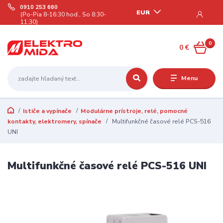
0910 253 660
EUR
(Po-Pia 8-16:30 hod., So 8:30-
11:30)
0
0 €
Menu
Ističe a vypínače
Modulárne prístroje, relé, pomocné
kontakty, elektromery, spínače
Multifunkčné časové relé PCS-516
UNI
Multifunkčné časové relé PCS-516 UNI