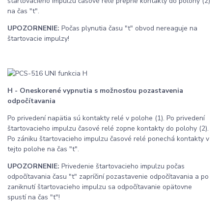
štartovacieho impulzu časové relé prepne kontakty do polohy (2)
na čas "t".
UPOZORNENIE:
Počas plynutia času "t" obvod nereaguje na
štartovacie impulzy!
H - Oneskorené vypnutia s možnosťou pozastavenia
odpočítavania
Po privedení napätia sú kontakty relé v polohe (1). Po privedení
štartovacieho impulzu časové relé zopne kontakty do polohy (2).
Po zániku štartovacieho impulzu časové relé ponechá kontakty v
tejto polohe na čas "t".
UPOZORNENIE:
Privedenie štartovacieho impulzu počas
odpočítavania času "t" zapríčiní pozastavenie odpočítavania a po
zaniknutí štartovacieho impulzu sa odpočítavanie opätovne
spustí na čas "t"!