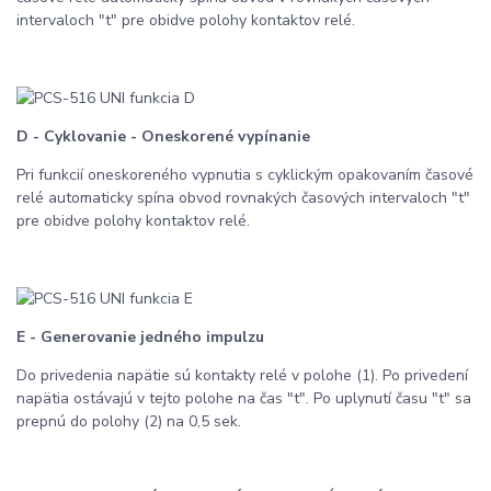
intervaloch "t" pre obidve polohy kontaktov relé.
D - Cyklovanie - Oneskorené vypínanie
Pri funkcií oneskoreného vypnutia s cyklickým opakovaním časové
relé automaticky spína obvod rovnakých časových intervaloch "t"
pre obidve polohy kontaktov relé.
E - Generovanie jedného impulzu
Do privedenia napätie sú kontakty relé v polohe (1). Po privedení
napätia ostávajú v tejto polohe na čas "t". Po uplynutí času "t" sa
prepnú do polohy (2) na 0,5 sek.