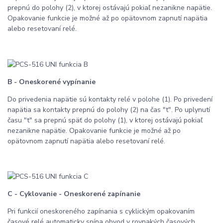
prepnú do polohy (2), v ktorej ostávajú pokiaľ nezanikne napätie.
Opakovanie funkcie je možné až po opätovnom zapnutí napätia
alebo resetovaní relé.
B - Oneskorené vypínanie
Do privedenia napätie sú kontakty relé v polohe (1). Po privedení
napätia sa kontakty prepnú do polohy (2) na čas "t". Po uplynutí
času "t" sa prepnú späť do polohy (1), v ktorej ostávajú pokiaľ
nezanikne napätie. Opakovanie funkcie je možné až po
opätovnom zapnutí napätia alebo resetovaní relé.
C - Cyklovanie - Oneskorené zapínanie
Pri funkcií oneskoreného zapínania s cyklickým opakovaním
časové relé automaticky spína obvod v rovnakých časových