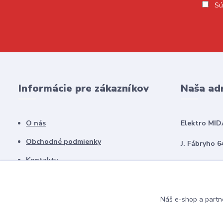
Sú
Informácie pre zákazníkov
Naša ad
O nás
Elektro MID
Obchodné podmienky
J. Fábryho 6
Kontakty
979 01 Rima
Náš e-shop a partn