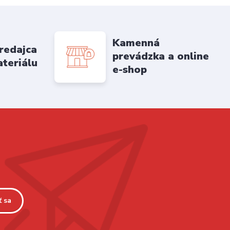
Kamenná
redajca
prevádzka a online
ateriálu
e-shop
ť sa