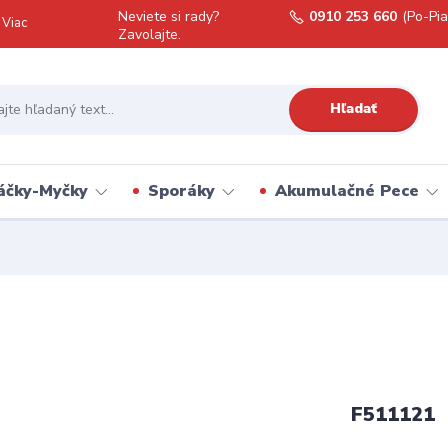
Neviete si rady?
0910 253 660
(Po-Pia
Viac
Zavolajte.
Hľadať
áčky-Myčky
Sporáky
Akumulačné Pece
F511121