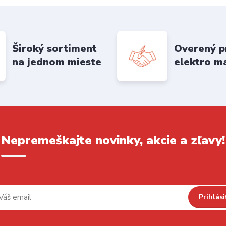
Široký sortiment
Overený p
na jednom mieste
elektro m
Nepremeškajte novinky, akcie a zľavy!
Prihlási