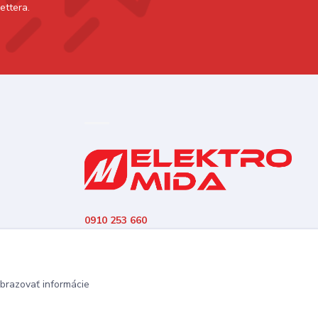
ettera.
0910 253 660
(Po-Pia 8-16:30 hod., So 8:30-11:30)
elektromida@gmail.com
brazovať informácie