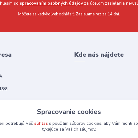
hlasím so
spracovaním osobných údajov
za účelom zasielania newsl
Môžete sa kedykoľvek odhlásiť. Zasielame raz za 14 dní.
resa
Kde nás nájdete
A
48/8
vská Sobota
Spracovanie cookies
eri potrebujú Váš
súhlas
s použitím súborov cookies, aby Vám mohli zo
týkajúce sa Vašich záujmov.