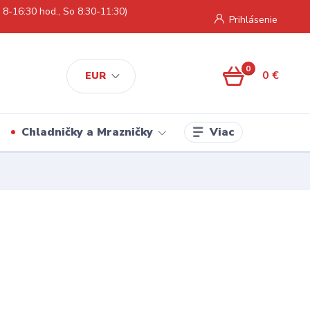
 8-16:30 hod., So 8:30-11:30)
Prihlásenie
0
0 €
EUR
Viac
Chladničky a Mrazničky