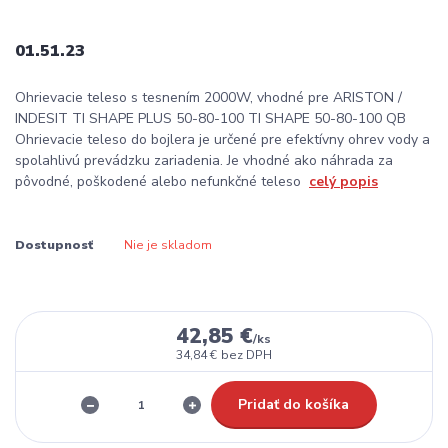
01.51.23
Ohrievacie teleso s tesnením 2000W, vhodné pre ARISTON /
INDESIT TI SHAPE PLUS 50-80-100 TI SHAPE 50-80-100 QB
Ohrievacie teleso do bojlera je určené pre efektívny ohrev vody a
spolahlivú prevádzku zariadenia. Je vhodné ako náhrada za
pôvodné, poškodené alebo nefunkčné teleso
celý popis
Dostupnosť
Nie je skladom
42,85 €
/
ks
34,84 €
bez DPH
Pridať do košíka