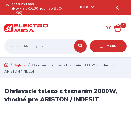
0910 253 660
EUR
(Po-Pia 8-16:30 hod., So 8:30-
11:30)
0
0 €
Menu
Bojlery
Ohrievacie teleso s tesnením 2000W, vhodné pre
ARISTON / INDESIT
Ohrievacie teleso s tesnením 2000W,
vhodné pre ARISTON / INDESIT