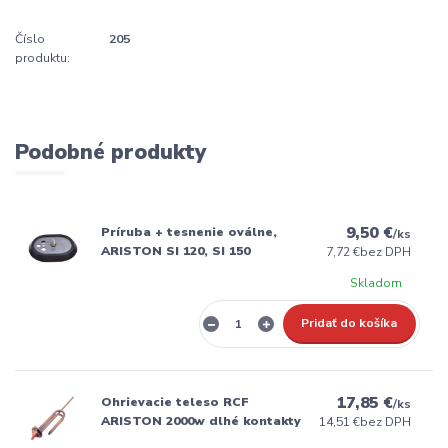
Číslo
205
produktu:
Podobné produkty
9,50 €
Príruba + tesnenie oválne,
/
ks
ARISTON SI 120, SI 150
7,72 €
bez DPH
Skladom
Pridať do košíka
17,85 €
Ohrievacie teleso RCF
/
ks
ARISTON 2000w dlhé kontakty
14,51 €
bez DPH