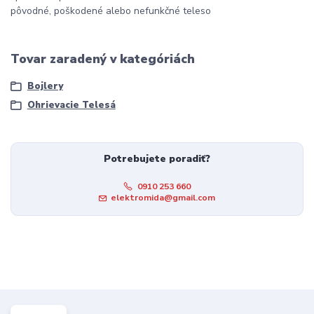
pôvodné, poškodené alebo nefunkčné teleso
Tovar zaradený v kategóriách
Bojlery
Ohrievacie Telesá
Potrebujete poradiť?
0910 253 660
elektromida@gmail.com