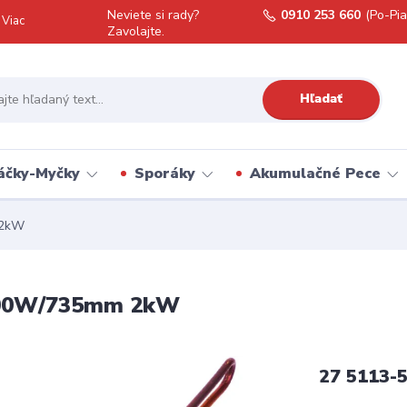
Neviete si rady?
0910 253 660
(Po-Pia
Viac
Zavolajte.
Hľadať
áčky-Myčky
Sporáky
Akumulačné Pece
 2kW
 2000W/735mm 2kW
27 5113-