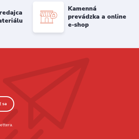
Kamenná
redajca
prevádzka a online
ateriálu
e-shop
ť sa
ettera.