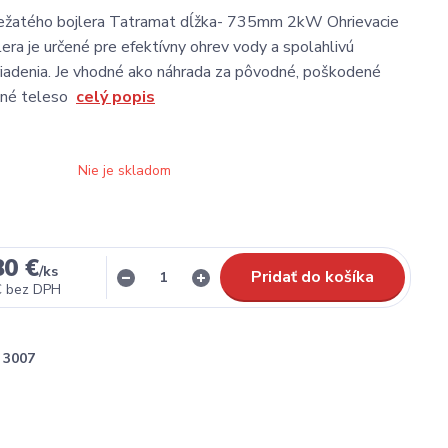
 ležatého bojlera Tatramat dĺžka- 735mm 2kW Ohrievacie
lera je určené pre efektívny ohrev vody a spolahlivú
iadenia. Je vhodné ako náhrada za pôvodné, poškodené
čné teleso
celý popis
Nie je skladom
80 €
/
ks
Pridať do košíka
€
bez DPH
3007