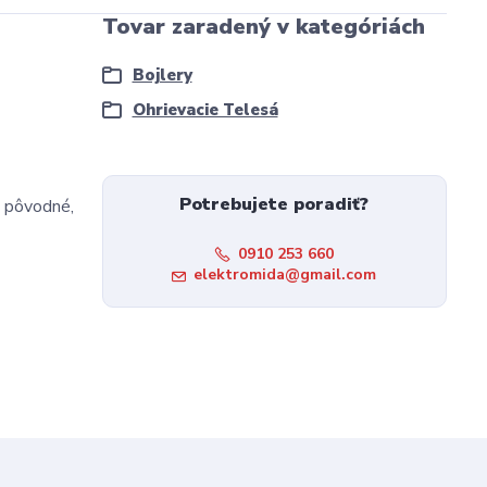
Tovar zaradený v kategóriách
Bojlery
Ohrievacie Telesá
Potrebujete poradiť?
a pôvodné,
0910 253 660
elektromida@gmail.com