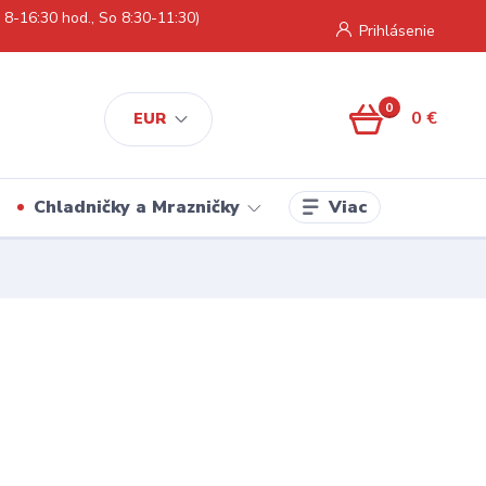
 8-16:30 hod., So 8:30-11:30)
Prihlásenie
0
0 €
EUR
Viac
Chladničky a Mrazničky
5