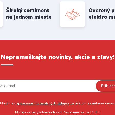
Široký sortiment
Overený p
na jednom mieste
elektro m
Nepremeškajte novinky, akcie a zľavy!
Prihlási
hlasím so
spracovaním osobných údajov
za účelom zasielania newsl
Môžete sa kedykoľvek odhlásiť. Zasielame raz za 14 dní.