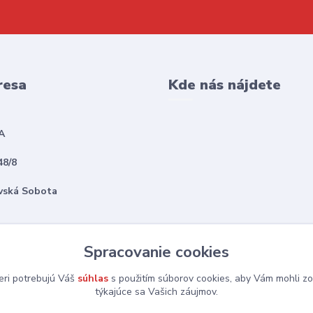
resa
Kde nás nájdete
A
48/8
vská Sobota
Spracovanie cookies
eri potrebujú Váš
súhlas
s použitím súborov cookies, aby Vám mohli zo
týkajúce sa Vašich záujmov.