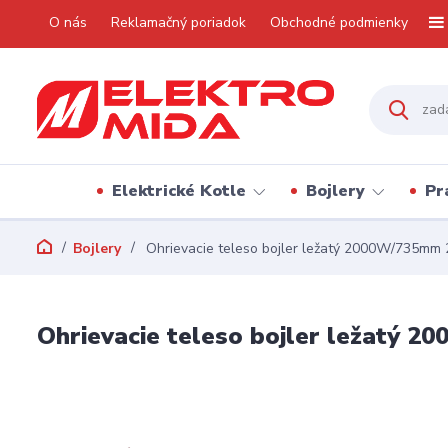
O nás
Reklamačný poriadok
Obchodné podmienky
Elektrické Kotle
Bojlery
Pr
Bojlery
Ohrievacie teleso bojler ležatý 2000W/735mm
Ohrievacie teleso bojler ležatý