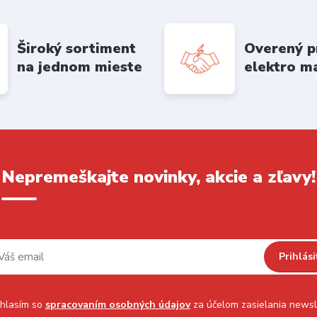
Široký sortiment
Overený p
na jednom mieste
elektro m
Nepremeškajte novinky, akcie a zľavy!
Prihlási
hlasím so
spracovaním osobných údajov
za účelom zasielania newsl