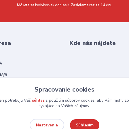
Môžete sa kedykoľvek odhlásiť. Zasielame raz za 14 dní.
resa
Kde nás nájdete
A
48/8
vská Sobota
Spracovanie cookies
eri potrebujú Váš
súhlas
s použitím súborov cookies, aby Vám mohli zo
týkajúce sa Vašich záujmov.
Súhlasím
Nastavenia