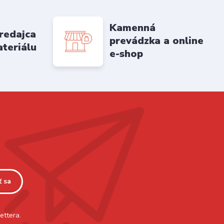
Kamenná
redajca
prevádzka a online
ateriálu
e-shop
ť sa
ettera.