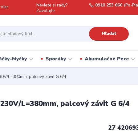
Neviete si rady?
0910 253 660
(Po-Pia
Viac
Zavolajte.
Hľadať
áčky-Myčky
Sporáky
Akumulačné Pece
30V/L=380mm, palcový závit G 6/4
/230V/L=380mm, palcový závit G 6/4
27 42069