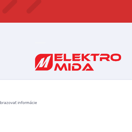
0910 253 660
(Po-Pia 8-16:30 hod., So 8:30-11:30)
elektromida@gmail.com
brazovať informácie