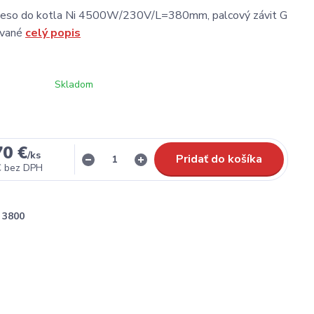
eleso do kotla Ni 4500W/230V/L=380mm, palcový závit G
ované
celý popis
Skladom
70 €
/
ks
Pridať do košíka
€
bez DPH
3800