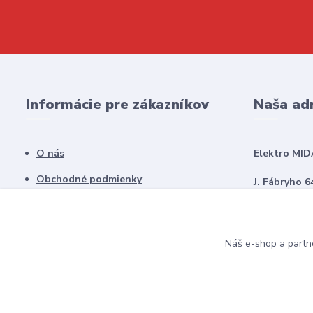
Informácie pre zákazníkov
Naša ad
O nás
Elektro MID
Obchodné podmienky
J. Fábryho 6
Kontakty
979 01 Rima
Náš e-shop a partn