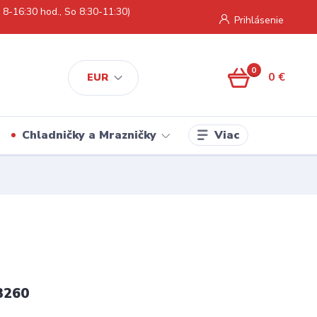
 8-16:30 hod., So 8:30-11:30)
Prihlásenie
0
0 €
EUR
Viac
Chladničky a Mrazničky
3260