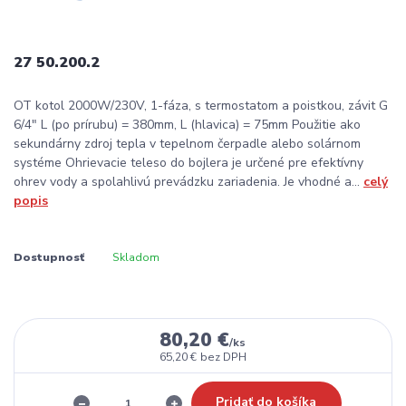
27 50.200.2
OT kotol 2000W/230V, 1-fáza, s termostatom a poistkou, závit G
6/4" L (po prírubu) = 380mm, L (hlavica) = 75mm Použitie ako
sekundárny zdroj tepla v tepelnom čerpadle alebo solárnom
systéme Ohrievacie teleso do bojlera je určené pre efektívny
ohrev vody a spolahlivú prevádzku zariadenia. Je vhodné a...
celý
popis
Dostupnosť
Skladom
80,20 €
/
ks
65,20 €
bez DPH
Pridať do košíka