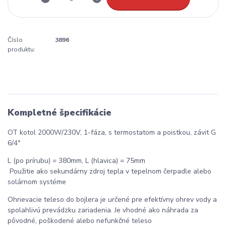
Číslo
3896
produktu:
Kompletné špecifikácie
OT kotol 2000W/230V, 1-fáza, s termostatom a poistkou, závit G
6/4"
L (po prírubu) = 380mm, L (hlavica) = 75mm
Použitie ako sekundárny zdroj tepla v tepelnom čerpadle alebo
solárnom systéme
Ohrievacie teleso do bojlera je určené pre efektívny ohrev vody a
spolahlivú prevádzku zariadenia. Je vhodné ako náhrada za
pôvodné, poškodené alebo nefunkčné teleso