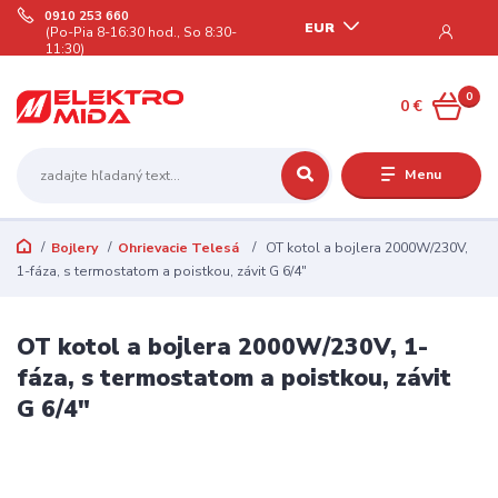
0910 253 660
EUR
(Po-Pia 8-16:30 hod., So 8:30-
11:30)
0
0 €
Menu
Bojlery
Ohrievacie Telesá
OT kotol a bojlera 2000W/230V,
1-fáza, s termostatom a poistkou, závit G 6/4"
OT kotol a bojlera 2000W/230V, 1-
fáza, s termostatom a poistkou, závit
G 6/4"