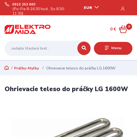
0910 253 660
EUR
(Po-Pia 8-16:30 hod., So 8:30-
11:30)
0
0 €
Menu
Práčky-Myčky
Ohrievacie teleso do práčky LG 1600W
Ohrievacie teleso do práčky LG 1600W