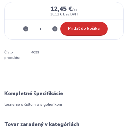
12,45 €
/
ks
10,12 €
bez DPH
Pridať do košíka
Číslo
4039
produktu:
Kompletné špecifikácie
tesnenie s čidlom a s golierikom
Tovar zaradený v kategóriách