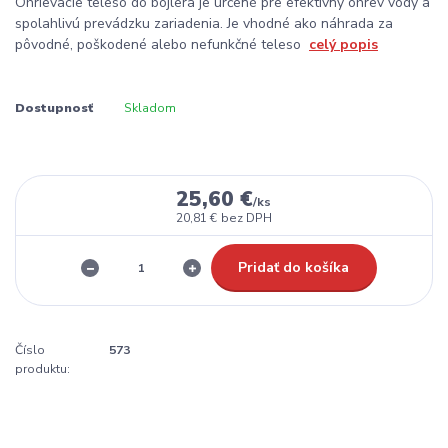
Ohrievacie teleso do bojlera je určené pre efektívny ohrev vody a
spolahlivú prevádzku zariadenia. Je vhodné ako náhrada za
pôvodné, poškodené alebo nefunkčné teleso
celý popis
Dostupnosť
Skladom
25,60 €
/
ks
20,81 €
bez DPH
Pridať do košíka
Číslo
573
produktu: