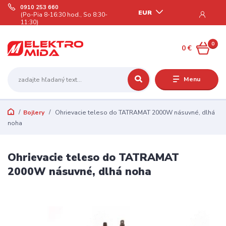
0910 253 660
EUR
(Po-Pia 8-16:30 hod., So 8:30-
11:30)
0
0 €
Menu
Bojlery
Ohrievacie teleso do TATRAMAT 2000W násuvné, dlhá
noha
Ohrievacie teleso do TATRAMAT
2000W násuvné, dlhá noha