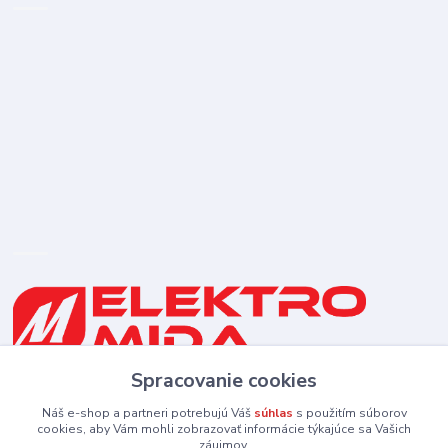
Spracovanie cookies
0910 253 660
(Po-Pia 8-16:30 hod., So 8:30-11:30)
Náš e-shop a partneri potrebujú Váš
súhlas
s použitím súborov
cookies, aby Vám mohli zobrazovať informácie týkajúce sa Vašich
záujmov.
elektromida@gmail.com