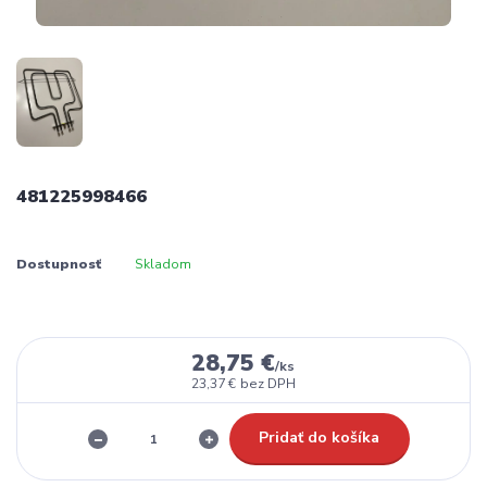
481225998466
Dostupnosť
Skladom
28,75 €
/
ks
23,37 €
bez DPH
Pridať do košíka