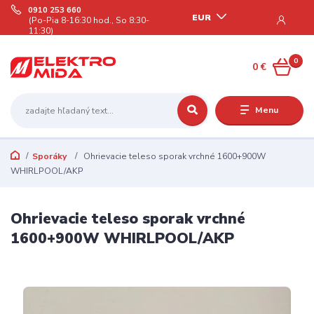
0910 253 660
EUR
(Po-Pia 8-16:30 hod., So 8:30-
11:30)
0
0 €
Menu
Sporáky
Ohrievacie teleso sporak vrchné 1600+900W
WHIRLPOOL/AKP
Ohrievacie teleso sporak vrchné
1600+900W WHIRLPOOL/AKP