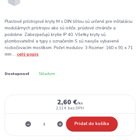
Plastové prístrojové kryty M s DIN lištou sú určené pre inštaláciu
modulárnych prístrojov ako sú ističe, prúdové chrániče a
podobne. Zabezpečujú krytie IP 40. Všetky kryty sú
plombovateľné a typy s označením S sú navyše vybavené
rozbočovacím mostíkom. Počet modulov: 3 Rozmer: 160 x 91 x 71
mm ...
celý popis
Dostupnosť
Skladom
2,60 €
/
ks
2,11 €
bez DPH
Pridať do košíka