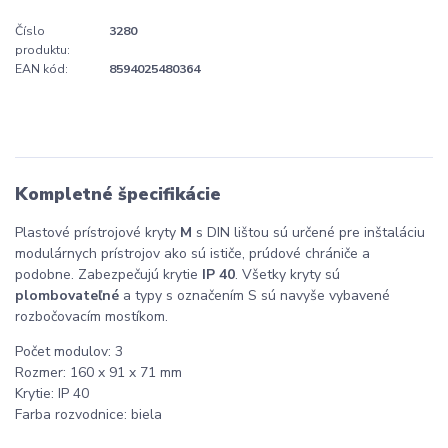
Číslo
3280
produktu:
EAN kód:
8594025480364
Kompletné špecifikácie
Plastové prístrojové kryty
M
s DIN lištou sú určené pre inštaláciu
modulárnych prístrojov ako sú ističe, prúdové chrániče a
podobne. Zabezpečujú krytie
IP 40
. Všetky kryty sú
plombovateľné
a typy s označením S sú navyše vybavené
rozbočovacím mostíkom.
Počet modulov: 3
Rozmer: 160 x 91 x 71 mm
Krytie: IP 40
Farba rozvodnice: biela