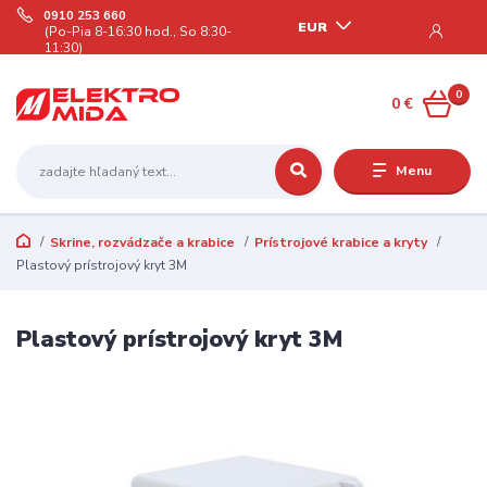
0910 253 660
EUR
(Po-Pia 8-16:30 hod., So 8:30-
11:30)
0
0 €
Menu
Skrine, rozvádzače a krabice
Prístrojové krabice a kryty
Plastový prístrojový kryt 3M
Plastový prístrojový kryt 3M