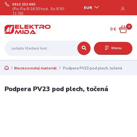
0910 253 660
EUR
(Po-Pia 8-16:30 hod., So 8:30-
11:30)
0
0 €
Menu
Bleskozvodný materiál
Podpera PV23 pod plech, točená
Podpera PV23 pod plech, točená