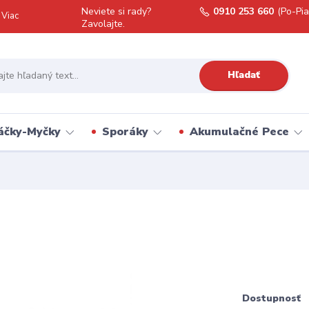
Neviete si rady?
0910 253 660
(Po-Pia
Viac
Zavolajte.
Hľadať
áčky-Myčky
Sporáky
Akumulačné Pece
Dostupnosť