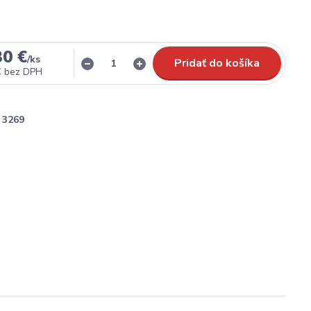
30 €
/
ks
Pridať do košíka
€
bez DPH
3269