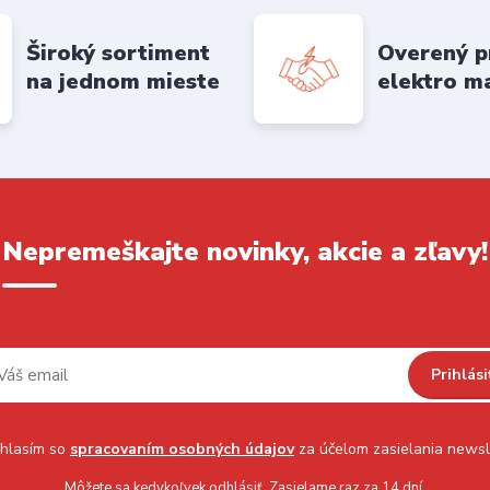
Široký sortiment
Overený p
na jednom mieste
elektro m
Nepremeškajte novinky, akcie a zľavy!
Prihlási
hlasím so
spracovaním osobných údajov
za účelom zasielania newsl
Môžete sa kedykoľvek odhlásiť. Zasielame raz za 14 dní.