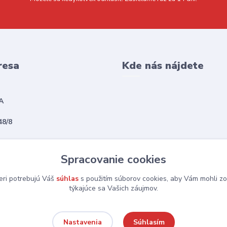
resa
Kde nás nájdete
A
48/8
vská Sobota
Spracovanie cookies
eri potrebujú Váš
súhlas
s použitím súborov cookies, aby Vám mohli zo
týkajúce sa Vašich záujmov.
Súhlasím
Nastavenia