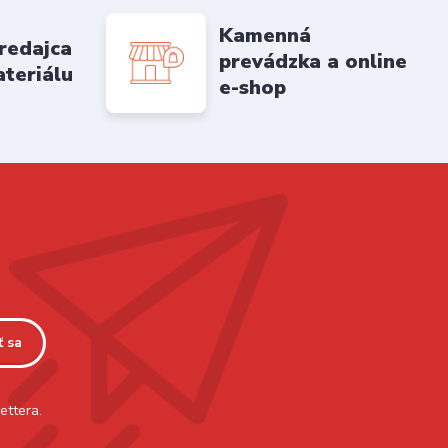
Kamenná
redajca
prevádzka a online
ateriálu
e-shop
ť sa
ettera.