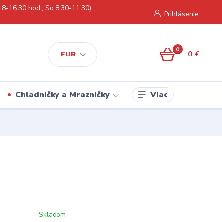
 8-16:30 hod., So 8:30-11:30)
Prihlásenie
0
0 €
EUR
Viac
Chladničky a Mrazničky
Skladom