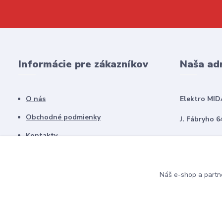
Informácie pre zákazníkov
Naša ad
O nás
Elektro MID
Obchodné podmienky
J. Fábryho 6
Kontakty
979 01 Rima
Náš e-shop a partn