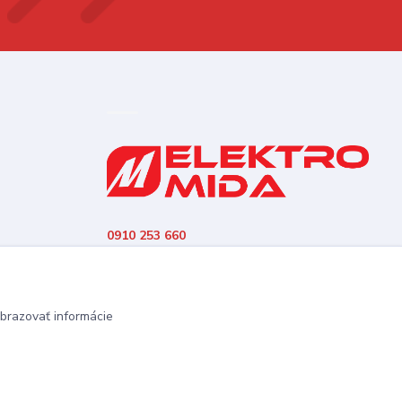
0910 253 660
(Po-Pia 8-16:30 hod., So 8:30-11:30)
elektromida@gmail.com
brazovať informácie