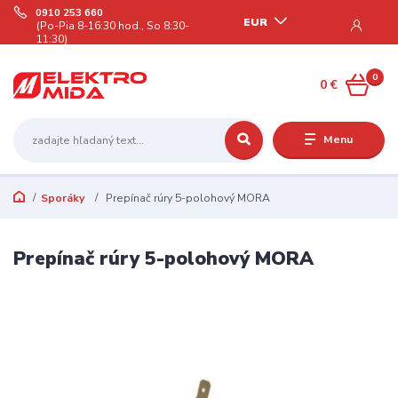
0910 253 660
EUR
(Po-Pia 8-16:30 hod., So 8:30-
11:30)
0
0 €
Menu
Sporáky
Prepínač rúry 5-polohový MORA
Prepínač rúry 5-polohový MORA