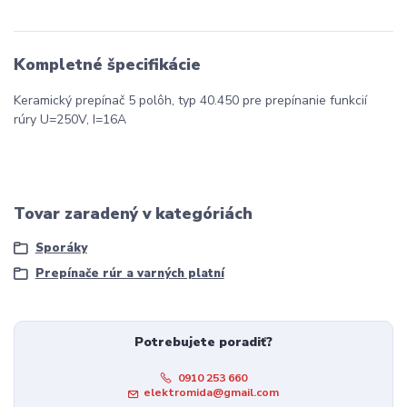
Kompletné špecifikácie
Keramický prepínač 5 polôh, typ 40.450 pre prepínanie funkcií
rúry U=250V, I=16A
Tovar zaradený v kategóriách
Sporáky
Prepínače rúr a varných platní
Potrebujete poradiť?
0910 253 660
elektromida@gmail.com