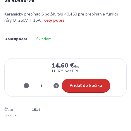
25 40450-76
Keramický prepínač 5 polôh, typ 40.450 pre prepínanie funkcií
rúry U=250V, I=16A
celý popis
Dostupnosť
Skladom
14,60 €
/
ks
11,87 €
bez DPH
Pridať do košíka
Číslo
1514
produktu: