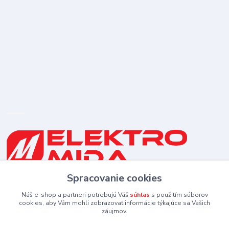
Spracovanie cookies
0910 253 660
(Po-Pia 8-16:30 hod., So 8:30-11:30)
Náš e-shop a partneri potrebujú Váš
súhlas
s použitím súborov
cookies, aby Vám mohli zobrazovať informácie týkajúce sa Vašich
záujmov.
elektromida@gmail.com