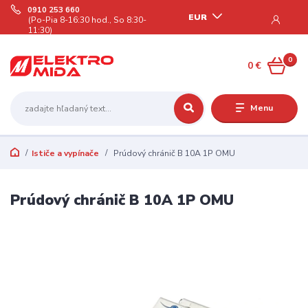
0910 253 660
EUR
(Po-Pia 8-16:30 hod., So 8:30-
11:30)
0
0 €
Menu
Ističe a vypínače
Prúdový chránič B 10A 1P OMU
Prúdový chránič B 10A 1P OMU