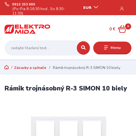
0910 253 660
EUR
(Po-Pia 8-16:30 hod., So 8:30-
11:30)
0
0 €
Menu
Zásuvky a spínače
Rámik trojnásobný R-3 SIMON 10 biely
Rámik trojnásobný R-3 SIMON 10 biely