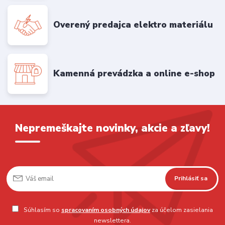
Overený predajca elektro materiálu
Kamenná prevádzka a online e-shop
Nepremeškajte novinky, akcie a zľavy!
Prihlásiť sa
Súhlasím so
spracovaním osobných údajov
za účelom zasielania
newslettera.