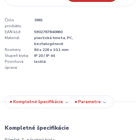
Číslo
3881
produktu:
EAN kód:
5902787840860
Materiál:
plastická hmota, PC,
bezhalogénové
Rozmery:
84 x 226 x 10,1 mm
Stupeň krytia:
IP 20 / IP 44
Povrchová
lesklá
úprava:
Kompletné špecifikácie
Parametre
Kompletné špecifikácie
Rámček 3- násobný biela