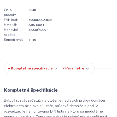
Číslo
3848
produktu:
EAN kód:
6900000024683
Materiál:
ABS plast
Menovité
3×230/400V~
napätie:
Stupeň krytia:
IP 40
Kompletné špecifikácie
Parametre
Kompletné špecifikácie
Bytový rozvádzač slúži na uloženie riadiacich prvkov domácej
elektroinštalácie ako sú ističe, prúdové chrániče a pod. V
rozvádzači je namontovaná DIN lišta na ktorú sa modulárne
prístroje upevňujú. Tento rozvádzač je určený pre montáž
pod