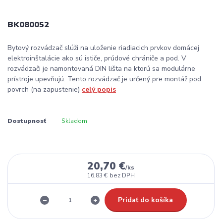
BK080052
Bytový rozvádzač slúži na uloženie riadiacich prvkov domácej
elektroinštalácie ako sú ističe, prúdové chrániče a pod. V
rozvádzači je namontovaná DIN lišta na ktorú sa modulárne
prístroje upevňujú. Tento rozvádzač je určený pre montáž pod
povrch (na zapustenie)
celý popis
Dostupnosť
Skladom
20,70 €
/
ks
16,83 €
bez DPH
Pridať do košíka