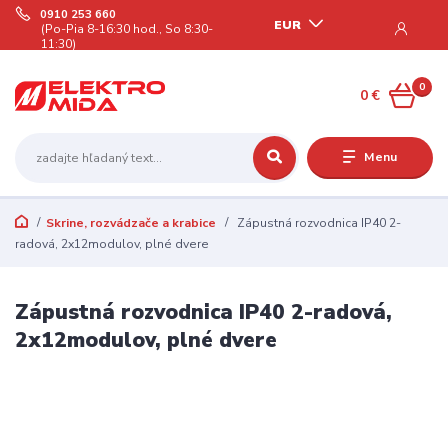
0910 253 660
EUR
(Po-Pia 8-16:30 hod., So 8:30-
11:30)
0
0 €
Menu
Skrine, rozvádzače a krabice
Zápustná rozvodnica IP40 2-
radová, 2x12modulov, plné dvere
Zápustná rozvodnica IP40 2-radová,
2x12modulov, plné dvere