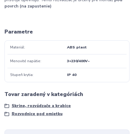
povrch (na zapustenie)
Parametre
Materiál
ABS plast
Menovité napätie
3×230/400V~
Stupeň krytia
IP 40
Tovar zaradený v kategóriách
Skrine, rozvádzače a krabice
Rozvodnice pod omietku