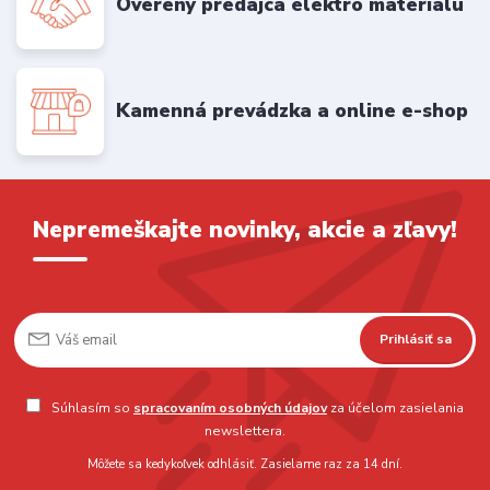
Overený predajca elektro materiálu
Kamenná prevádzka a online e-shop
Nepremeškajte novinky, akcie a zľavy!
Prihlásiť sa
Súhlasím so
spracovaním osobných údajov
za účelom zasielania
newslettera.
Môžete sa kedykoľvek odhlásiť. Zasielame raz za 14 dní.