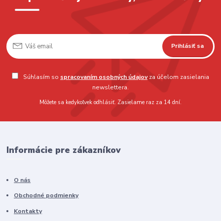
Prihlásiť sa
Súhlasím so
spracovaním osobných údajov
za účelom zasielania
newslettera.
Môžete sa kedykoľvek odhlásiť. Zasielame raz za 14 dní.
Informácie pre zákazníkov
O nás
Obchodné podmienky
Kontakty