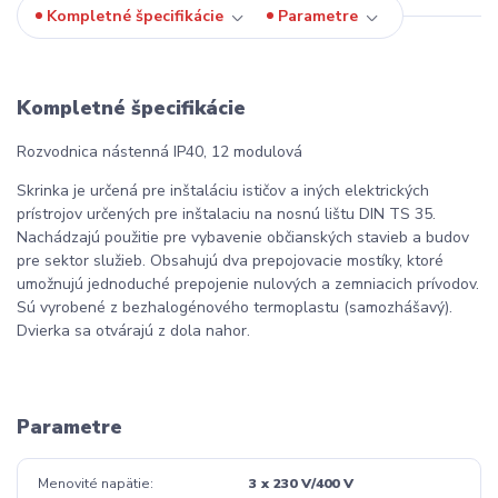
Kompletné špecifikácie
Parametre
Kompletné špecifikácie
Rozvodnica nástenná IP40, 12 modulová
Skrinka je určená pre inštaláciu ističov a iných elektrických
prístrojov určených pre inštalaciu na nosnú lištu DIN TS 35.
Nachádzajú použitie pre vybavenie občianských stavieb a budov
pre sektor služieb. Obsahujú dva prepojovacie mostíky, ktoré
umožnujú jednoduché prepojenie nulových a zemniacich prívodov.
Sú vyrobené z bezhalogénového termoplastu (samozhášavý).
Dvierka sa otvárajú z dola nahor.
Parametre
Menovité napätie
3 x 230 V/400 V