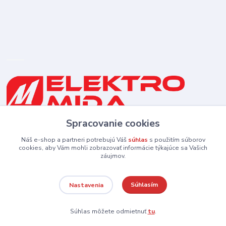
Spracovanie cookies
0910 253 660
(Po-Pia 8-16:30 hod., So 8:30-11:30)
Náš e-shop a partneri potrebujú Váš
súhlas
s použitím súborov
cookies, aby Vám mohli zobrazovať informácie týkajúce sa Vašich
záujmov.
elektromida@gmail.com
Súhlasím
Nastavenia
Súhlas môžete odmietnuť
tu
.
Vytvorené na
Eshop-rychlo.sk