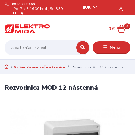
0910 253 660
EUR
(Po-Pia 8-16:30 hod., So 8:30-
11:30)
0
0 €
Menu
Skrine, rozvádzače a krabice
Rozvodnica MOD 12 nástenná
Rozvodnica MOD 12 nástenná