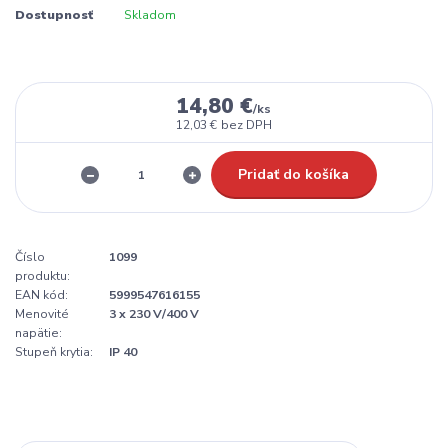
Dostupnosť
Skladom
14,80 €
/
ks
12,03 €
bez DPH
Pridať do košíka
Číslo
1099
produktu:
EAN kód:
5999547616155
Menovité
3 x 230 V/400 V
napätie:
Stupeň krytia:
IP 40