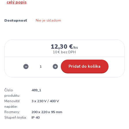
celý popis
Dostupnosť
Nie je skladom
12,30 €
/
ks
10 €
bez DPH
Pridať do košíka
Číslo
489_1
produktu:
Menovité
3 x 230 V / 400 V
napätie:
Rozmery:
200 x 220 x 95 mm
Stupeň krytia:
IP 40