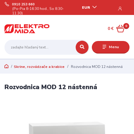
0910 253 660
EUR
(Po-Pia 8-16:30 hod., So 8:30-
11:30)
0
0 €
Menu
Skrine, rozvádzače a krabice
Rozvodnica MOD 12 nástenná
Rozvodnica MOD 12 nástenná