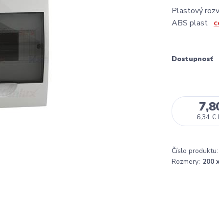
Plastový roz
ABS plast
c
Dostupnosť
7,8
6,34 €
Číslo produktu:
Rozmery:
200 