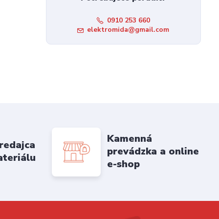
0910 253 660
elektromida@gmail.com
Kamenná
redajca
prevádzka a online
ateriálu
e-shop