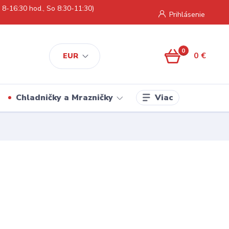
 8-16:30 hod., So 8:30-11:30)
Prihlásenie
0
0 €
EUR
Viac
Chladničky a Mrazničky