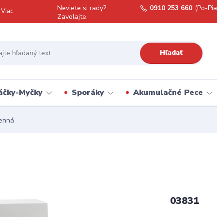
Neviete si rady?
0910 253 660
(Po-Pia
Viac
Zavolajte.
Hľadať
áčky-Myčky
Sporáky
Akumulačné Pece
enná
03831