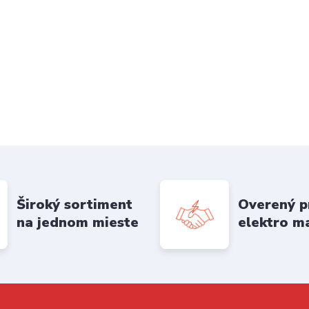
Široký sortiment
Overený p
na jednom mieste
elektro m