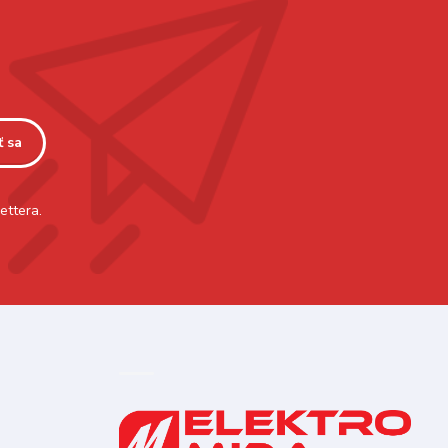
ť sa
ettera.