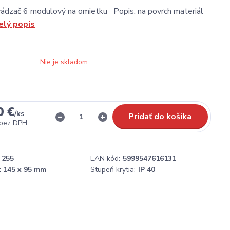
vádzač 6 modulový na omietku Popis: na povrch materiál
elý popis
Nie je skladom
0 €
/
ks
Pridať do košíka
bez DPH
255
EAN kód:
5999547616131
x 145 x 95 mm
Stupeň krytia:
IP 40