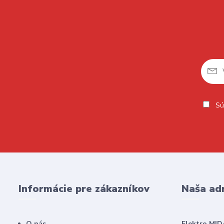
Sú
Informácie pre zákazníkov
Naša ad
O nás
Elektro MID