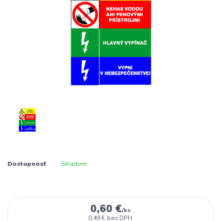
Dostupnosť
Skladom
0,60 €
/
ks
0,49 €
bez DPH