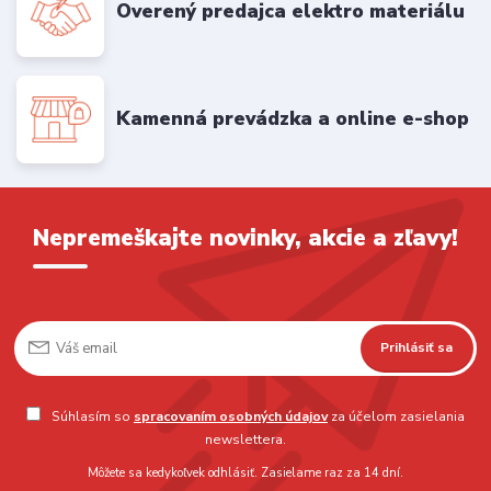
Overený predajca elektro materiálu
Kamenná prevádzka a online e-shop
Nepremeškajte novinky, akcie a zľavy!
Prihlásiť sa
Súhlasím so
spracovaním osobných údajov
za účelom zasielania
newslettera.
Môžete sa kedykoľvek odhlásiť. Zasielame raz za 14 dní.