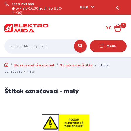
0910 253 660
EUR
(Po-Pia 8-16:30 hod., So 8:30-
11:30)
0
0 €
Menu
Bleskozvodný materiál
Označovacie štítky
Štítok
označovací - malý
Štítok označovací - malý