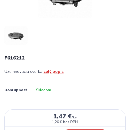
F616212
Uzemňovacia svorka
celý popis
Dostupnosť
Skladom
1,47 €
/
ks
1,20 €
bez DPH