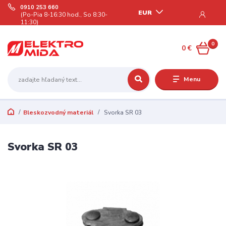
0910 253 660
EUR
(Po-Pia 8-16:30 hod., So 8:30-
11:30)
0
0 €
Menu
Bleskozvodný materiál
Svorka SR 03
Svorka SR 03