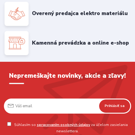
Overený predajca elektro materiálu
Kamenná prevádzka a online e-shop
Nepremeškajte novinky, akcie a zľavy!
Prihlásiť sa
Súhlasím so
spracovaním osobných údajov
za účelom zasielania
newslettera.