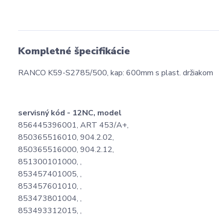
Kompletné špecifikácie
RANCO K59-S2785/500, kap: 600mm s plast. držiakom
servisný kód - 12NC, model
856445396001, ART 453/A+,
850365516010, 904.2.02,
850365516000, 904.2.12,
851300101000, ,
853457401005, ,
853457601010, ,
853473801004, ,
853493312015, ,