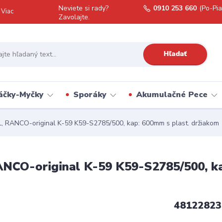
Neviete si rady?
0910 253 660
(Po-Pia
Viac
Zavolajte.
Hľadať
áčky-Myčky
Sporáky
Akumulačné Pece
 RANCO-original K-59 K59-S2785/500, kap: 600mm s plast. držiakom
CO-original K-59 K59-S2785/500, ka
48122823