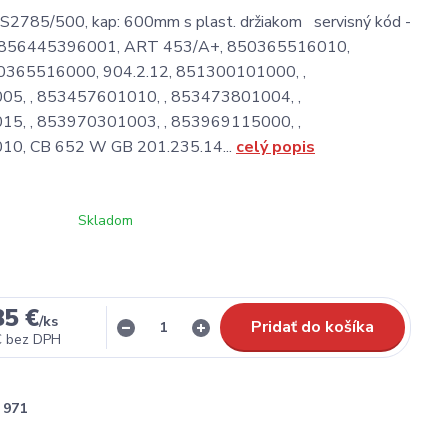
785/500, kap: 600mm s plast. držiakom servisný kód -
l856445396001, ART 453/A+, 850365516010,
50365516000, 904.2.12, 851300101000, ,
5, , 853457601010, , 853473801004, ,
5, , 853970301003, , 853969115000, ,
0, CB 652 W GB 201.235.14...
celý popis
Skladom
85 €
/
ks
Pridať do košíka
€
bez DPH
971