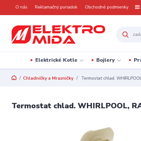
O nás
Reklamačný poriadok
Obchodné podmienky
Elektrické Kotle
Bojlery
Pr
Chladničky a Mrazničky
Termostat chlad. WHIRLPOOL,
Termostat chlad. WHIRLPOOL, RAN