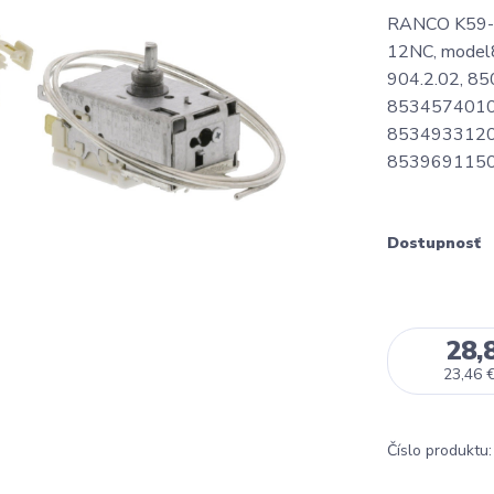
RANCO K59-S2
12NC, mode
904.2.02, 8
85345740100
85349331201
85396911501
Dostupnosť
28,
23,46 
Číslo produktu: