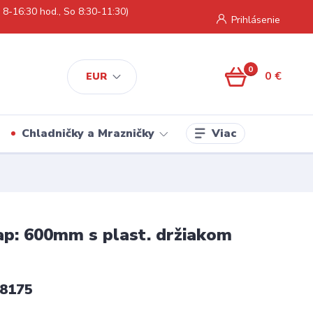
 8-16:30 hod., So 8:30-11:30)
Prihlásenie
0
0 €
EUR
Viac
Chladničky a Mrazničky
p: 600mm s plast. držiakom
8175