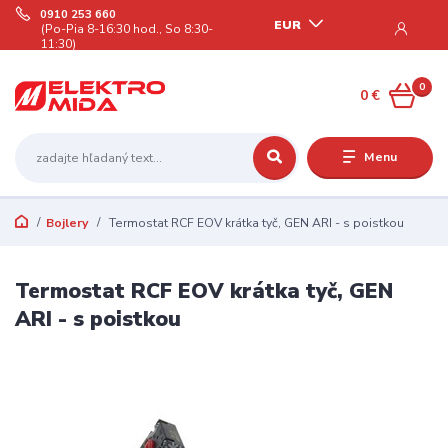
0910 253 660
EUR
(Po-Pia 8-16:30 hod., So 8:30-
11:30)
0
0 €
Menu
Bojlery
Termostat RCF EOV krátka tyč, GEN ARI - s poistkou
Termostat RCF EOV krátka tyč, GEN
ARI - s poistkou