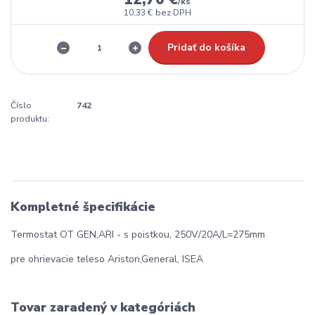
/
ks
10,33 €
bez DPH
Pridať do košíka
Číslo
742
produktu:
Kompletné špecifikácie
Termostat OT GEN,ARI - s poistkou, 250V/20A/L=275mm
pre ohrievacie teleso Ariston,General, ISEA
Tovar zaradený v kategóriách