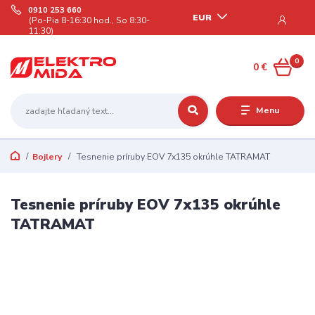
0910 253 660
EUR
(Po-Pia 8-16:30 hod., So 8:30-
11:30)
0
0 €
Menu
Bojlery
Tesnenie príruby EOV 7x135 okrúhle TATRAMAT
Tesnenie príruby EOV 7x135 okrúhle
TATRAMAT