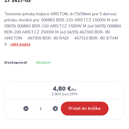
27 3427-03
Tesnenie príruby bojlera ARISTON, d=75/38mm pre 5 dierovú
prírubu vhodné pre: 006862 BDR-120 ARIST.CZ 1500W M (od
09/05) 006863 BDR-150 ARIST.CZ 1500W M (od 04/05) 006864
BDR-200 ARIST.CZ 2500W M (od 04/05) 467300 BDR- 80
ARISTON 467305 BDR- 80 RADI 467310 BDR- 80 SITAM
4...
celý popis
Dostupnosť
Skladom
4,80 €
/
ks
3,90 €
bez DPH
Pridať do košíka