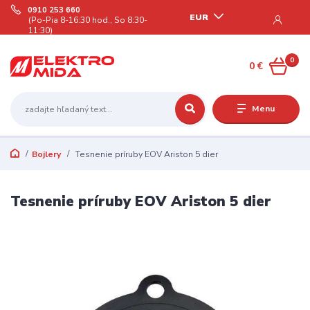
0910 253 660
EUR
(Po-Pia 8-16:30 hod., So 8:30-
11:30)
0
0 €
Menu
Bojlery
Tesnenie príruby EOV Ariston 5 dier
Tesnenie príruby EOV Ariston 5 dier