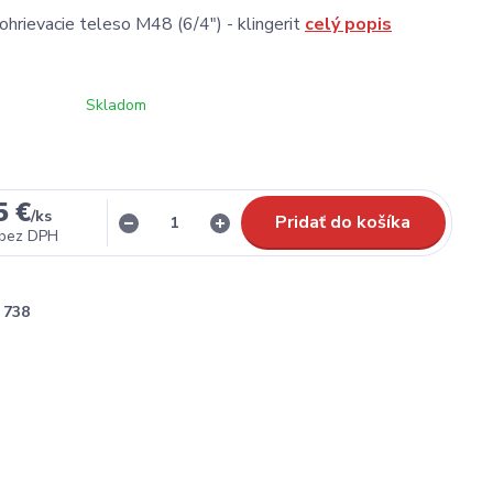
ohrievacie teleso M48 (6/4") - klingerit
celý popis
Skladom
5 €
/
ks
Pridať do košíka
bez DPH
738