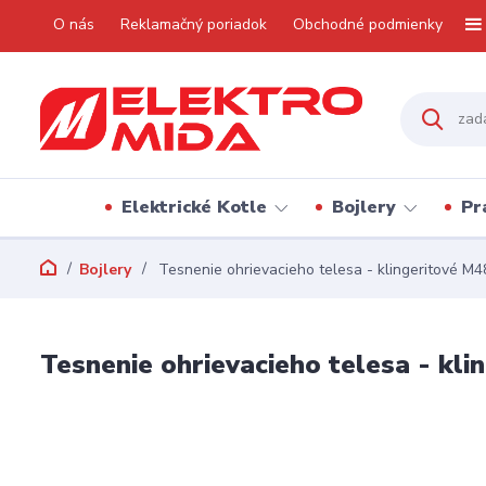
O nás
Reklamačný poriadok
Obchodné podmienky
Elektrické Kotle
Bojlery
Pr
Bojlery
Tesnenie ohrievacieho telesa - klingeritové M4
Tesnenie ohrievacieho telesa - kli