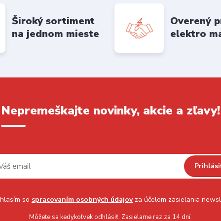
Široký sortiment
Overený p
na jednom mieste
elektro m
Nepremeškajte novinky, akcie a zľavy!
Prihlási
hlasím so
spracovaním osobných údajov
za účelom zasielania newsl
Môžete sa kedykoľvek odhlásiť. Zasielame raz za 14 dní.