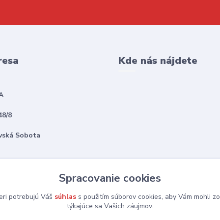
resa
Kde nás nájdete
A
48/8
vská Sobota
Spracovanie cookies
eri potrebujú Váš
súhlas
s použitím súborov cookies, aby Vám mohli zo
týkajúce sa Vašich záujmov.