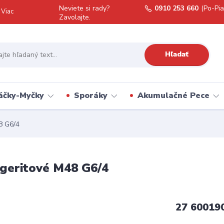
Neviete si rady?
0910 253 660
(Po-Pia
Viac
Zavolajte.
Hľadať
áčky-Myčky
Sporáky
Akumulačné Pece
8 G6/4
ngeritové M48 G6/4
27 60019