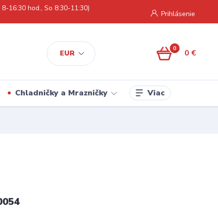
 8-16:30 hod., So 8:30-11:30)
Prihlásenie
0
0 €
EUR
Viac
Chladničky a Mrazničky
0054