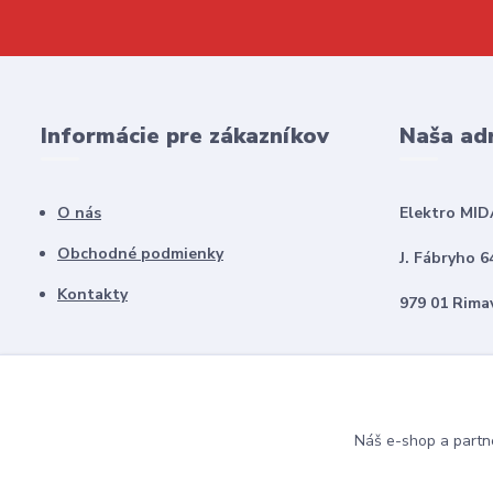
Informácie pre zákazníkov
Naša ad
O nás
Elektro MID
Obchodné podmienky
J. Fábryho 6
Kontakty
979 01 Rima
Náš e-shop a partn