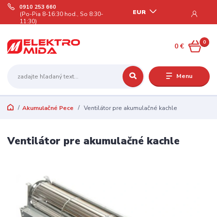
0910 253 660
EUR
(Po-Pia 8-16:30 hod., So 8:30-
11:30)
0
0 €
Menu
Akumulačné Pece
Ventilátor pre akumulačné kachle
Ventilátor pre akumulačné kachle