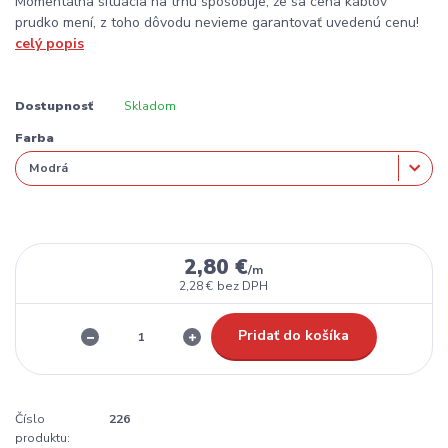
Momentálna situácia na trhu spôsobuje, že sa cena káblov
prudko mení, z toho dôvodu nevieme garantovať uvedenú cenu!
celý popis
Dostupnosť
Skladom
Farba
2,80 €
/
m
2,28 €
bez DPH
Pridať do košíka
Číslo
226
produktu: