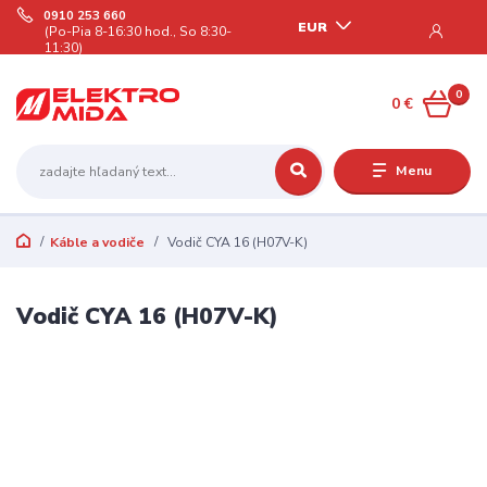
0910 253 660
EUR
(Po-Pia 8-16:30 hod., So 8:30-
11:30)
0
0 €
Menu
Káble a vodiče
Vodič CYA 16 (H07V-K)
Vodič CYA 16 (H07V-K)