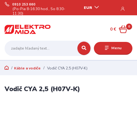
0910 253 660
EUR
(Po-Pia 8-16:30 hod., So 8:30-
11:30)
0
0 €
Menu
Káble a vodiče
Vodič CYA 2,5 (H07V-K)
Vodič CYA 2,5 (H07V-K)