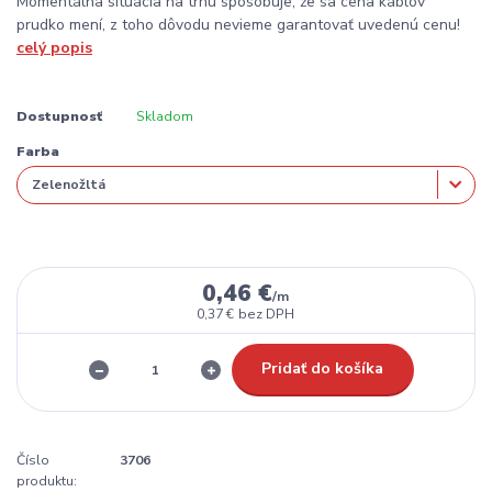
Momentálna situácia na trhu spôsobuje, že sa cena káblov
prudko mení, z toho dôvodu nevieme garantovať uvedenú cenu!
celý popis
Dostupnosť
Skladom
Farba
0,46 €
/
m
0,37 €
bez DPH
Pridať do košíka
Číslo
3706
produktu: