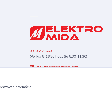
0910 253 660
(Po-Pia 8-16:30 hod., So 8:30-11:30)
elektromida@gmail.com
brazovať informácie
Vytvorené na
Eshop-rychlo.sk