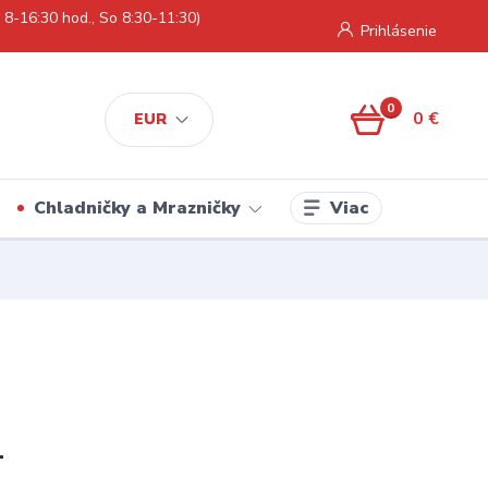
 8-16:30 hod., So 8:30-11:30)
Prihlásenie
0
0 €
EUR
Viac
Chladničky a Mrazničky
1