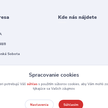
resa
Kde nás nájdete
A
48/8
vská Sobota
Spracovanie cookies
eri potrebujú Váš
súhlas
s použitím súborov cookies, aby Vám mohli zo
týkajúce sa Vašich záujmov.
Súhlasím
Nastavenia