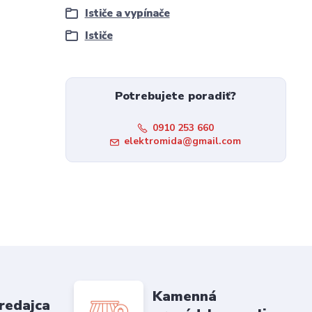
Ističe a vypínače
Ističe
Potrebujete poradiť?
0910 253 660
elektromida@gmail.com
Kamenná
redajca