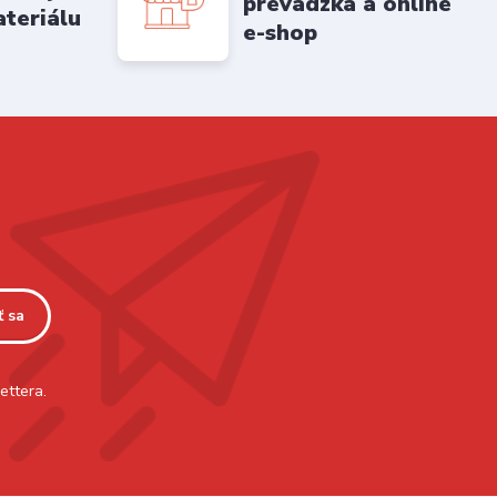
prevádzka a online
ateriálu
e-shop
ť sa
ettera.