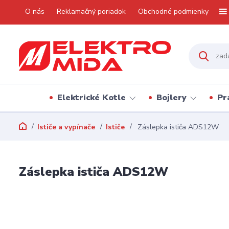
O nás
Reklamačný poriadok
Obchodné podmienky
Elektrické Kotle
Bojlery
Pr
Ističe a vypínače
Ističe
Záslepka ističa ADS12W
Záslepka ističa ADS12W