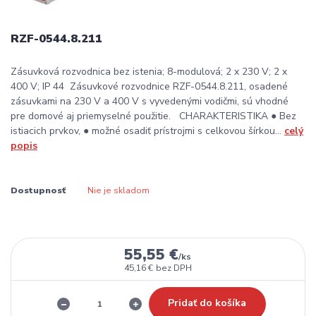
RZF-0544.8.211
Zásuvková rozvodnica bez istenia; 8-modulová; 2 x 230 V; 2 x
400 V; IP 44 Zásuvkové rozvodnice RZF-0544.8.211, osadené
zásuvkami na 230 V a 400 V s vyvedenými vodičmi, sú vhodné
pre domové aj priemyselné použitie. CHARAKTERISTIKA ● Bez
istiacich prvkov, ● možné osadiť prístrojmi s celkovou šírkou...
celý
popis
Dostupnosť
Nie je skladom
55,55 €
/
ks
45,16 €
bez DPH
Pridať do košíka