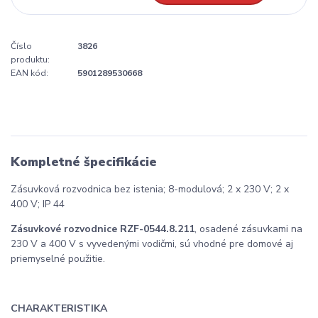
Číslo
3826
produktu:
EAN kód:
5901289530668
Kompletné špecifikácie
Zásuvková rozvodnica bez istenia; 8-modulová; 2 x 230 V; 2 x
400 V; IP 44
Zásuvkové rozvodnice RZF-0544.8.211
, osadené zásuvkami na
230 V a 400 V s vyvedenými vodičmi, sú vhodné pre domové aj
priemyselné použitie.
CHARAKTERISTIKA