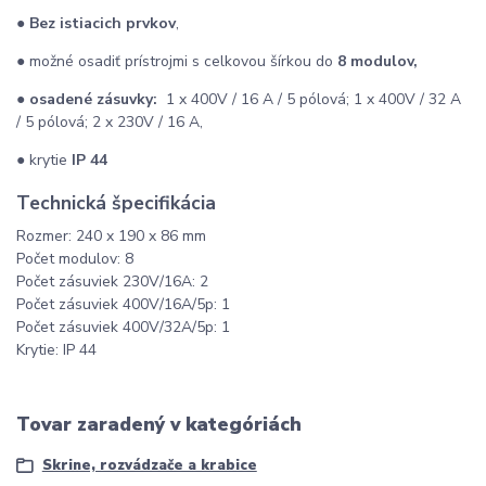
●
Bez istiacich prvkov
,
● možné osadiť prístrojmi s celkovou šírkou do
8 modulov,
●
osadené zásuvky:
1 x 400V / 16 A / 5 pólová; 1 x 400V / 32 A
/ 5 pólová; 2 x 230V / 16 A,
● krytie
IP 44
Technická špecifikácia
Rozmer: 240 x 190 x 86 mm
Počet modulov: 8
Počet zásuviek 230V/16A: 2
Počet zásuviek 400V/16A/5p: 1
Počet zásuviek 400V/32A/5p: 1
Krytie: IP 44
Tovar zaradený v kategóriách
Skrine, rozvádzače a krabice