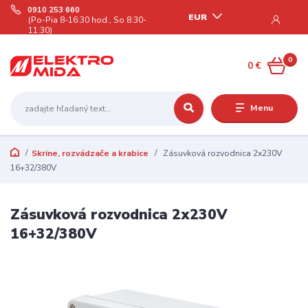
0910 253 660
EUR
(Po-Pia 8-16:30 hod., So 8:30-
11:30)
0
0 €
Menu
Skrine, rozvádzače a krabice
Zásuvková rozvodnica 2x230V
16+32/380V
Zásuvková rozvodnica 2x230V
16+32/380V