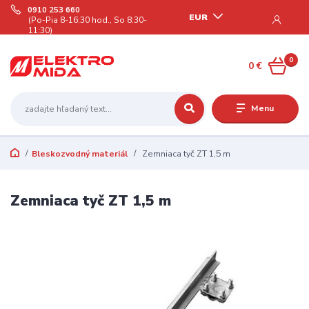
0910 253 660
EUR
(Po-Pia 8-16:30 hod., So 8:30-
11:30)
0
0 €
Menu
Bleskozvodný materiál
Zemniaca tyč ZT 1,5 m
Zemniaca tyč ZT 1,5 m